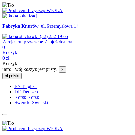
Fabryka Knurów
, ul. Przemysłowa 14
(32) 232 19 65
Zarejestruj przyczepę
Znajdź dealera
0
Koszyk:
0
zł
Koszyk
info:
Twój koszyk jest pusty!
×
pl
polski
EN
English
DE
Deutsch
Norsk
Norsk
Swenskt
Swenskt