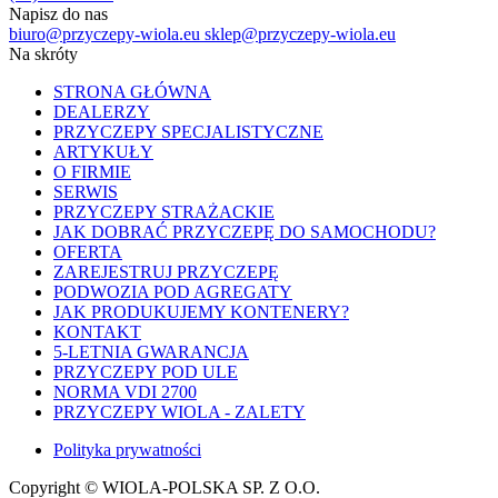
Napisz do nas
biuro@przyczepy-wiola.eu
sklep@przyczepy-wiola.eu
Na skróty
STRONA GŁÓWNA
DEALERZY
PRZYCZEPY SPECJALISTYCZNE
ARTYKUŁY
O FIRMIE
SERWIS
PRZYCZEPY STRAŻACKIE
JAK DOBRAĆ PRZYCZEPĘ DO SAMOCHODU?
OFERTA
ZAREJESTRUJ PRZYCZEPĘ
PODWOZIA POD AGREGATY
JAK PRODUKUJEMY KONTENERY?
KONTAKT
5-LETNIA GWARANCJA
PRZYCZEPY POD ULE
NORMA VDI 2700
PRZYCZEPY WIOLA - ZALETY
Polityka prywatności
Copyright © WIOLA-POLSKA SP. Z O.O.