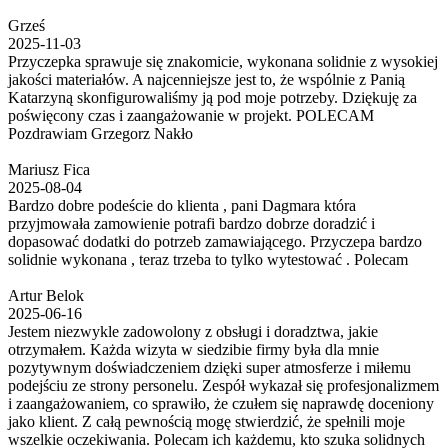
Grześ
2025-11-03
Przyczepka sprawuje się znakomicie, wykonana solidnie z wysokiej
jakości materiałów. A najcenniejsze jest to, że wspólnie z Panią
Katarzyną skonfigurowaliśmy ją pod moje potrzeby. Dziękuję za
poświęcony czas i zaangażowanie w projekt. POLECAM
Pozdrawiam Grzegorz Nakło
Mariusz Fica
2025-08-04
Bardzo dobre podeście do klienta , pani Dagmara która
przyjmowała zamowienie potrafi bardzo dobrze doradzić i
dopasować dodatki do potrzeb zamawiającego. Przyczepa bardzo
solidnie wykonana , teraz trzeba to tylko wytestować . Polecam
Artur Belok
2025-06-16
Jestem niezwykle zadowolony z obsługi i doradztwa, jakie
otrzymałem. Każda wizyta w siedzibie firmy była dla mnie
pozytywnym doświadczeniem dzięki super atmosferze i miłemu
podejściu ze strony personelu. Zespół wykazał się profesjonalizmem
i zaangażowaniem, co sprawiło, że czułem się naprawdę doceniony
jako klient. Z całą pewnością mogę stwierdzić, że spełnili moje
wszelkie oczekiwania. Polecam ich każdemu, kto szuka solidnych