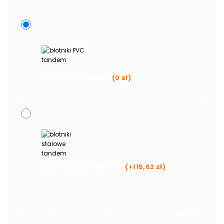
błotniki PVC tandem
(
0
zł
)
błotniki stalowe tandem
(+
115,62
zł
)
Uchwyt manewrowy koła podporowego