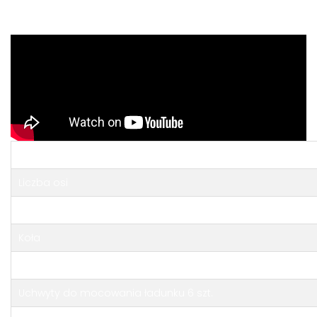
Wymiary przestrzeni ładunkowej
Liczba osi
Sprzęg
Koła
Koła podporowe
Uchwyty do mocowania ładunku 6 szt.