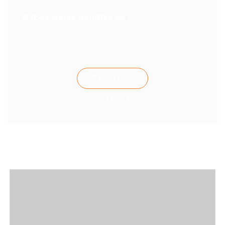
Wyposażenie dodatkowe
KUP U PARTNERA
WYŚLIJ ZAPYTANIE
Warianty