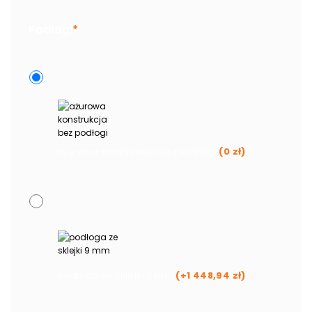
Podłogi
*
ażurowa konstrukcja bez podłogi
(
0
zł
)
podłoga ze sklejki 9 mm
(+
1 448,94
zł
)