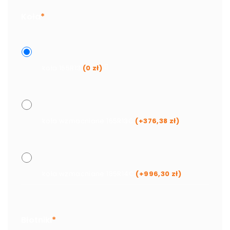
Koła
*
koła 155R13
(
0
zł
)
koła wzmacniane 165R13C
(+
376,38
zł
)
koła wzmacniane 185R14C
(+
996,30
zł
)
Błotniki
*