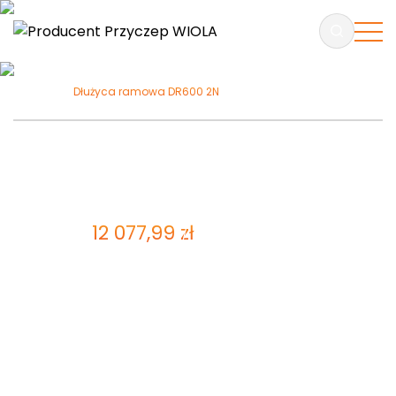
Dłużyca ramowa DR600 2N
Dłużyca ramowa DR600 2N
ZAPYTAJ O PRODUKT
12 077,99
zł
Cena brutto:
9 819,50
zł
Cena netto
Przyczepa dłużycowa – przeznaczona do transportu
długich materiałów, jak:
profile, rury, elementy konstrukcyjne. Rama wykonana
ze stali
konstrukcyjnej o zwiększonej
wytrzymałości. Podłoga oraz burty wykonane