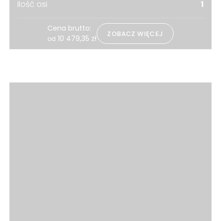
Ilość osi
1
Cena brutto:
ZOBACZ WIĘCEJ
10 479,35
zł
od
Zobacz również