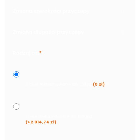
Zmiana szerokości przyczepy
Zmiana długości przyczepy
Rodzaj osi
*
2 osie niehamowane do 750kg
(
0
zł
)
1 osie niehamowane do 1300kg
(+
2 014,74
zł
)