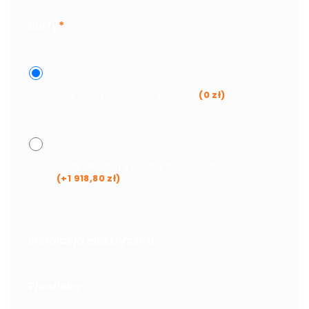
Burty
*
ażurowa konstrukcja bez burt
(
0
zł
)
burty 380 mm z blachy alucynk 1mm
(+
1 918,80
zł
)
Instalacja elektryczna
Plandeka