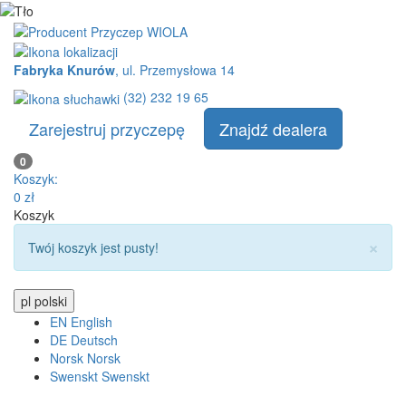
Fabryka Knurów
, ul. Przemysłowa 14
(32) 232 19 65
Zarejestruj przyczepę
Znajdź dealera
0
Koszyk:
0
zł
Koszyk
×
info:
Twój koszyk jest pusty!
pl
polski
EN
English
DE
Deutsch
Norsk
Norsk
Swenskt
Swenskt