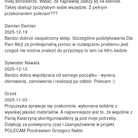
miłej atmosferze. Widać, że naprawdę zależy jej na kliencie.
Takiej obsługi życzyłabym sobie wszędzie. Z pełnym
przekonaniem polecam???
Damian Damian
2025-12-19
Bardzo dobrze zaopatrzony sklep. Szczególne podziękowania Dla
Pani Alicji za profesjonalną pomoc w rozwiązaniu problemu.jesli
czegoś nie można znaleźć do przyczepy to tam na 99% bedzie
Sylwester Nawała
2025-12-12
Bardzo dobra współpraca od samego początku - wyceny,
oferowania, zamówienia i realizacji po odbiór. Polecam :)
Grześ
2025-11-03
Przyczepka sprawuje się znakomicie, wykonana solidnie z
wysokiej jakości materiałów. A najcenniejsze jest to, że wspólnie z
Panią Katarzyną skonfigurowaliśmy ją pod moje potrzeby.
Dziękuję za poświęcony czas i zaangażowanie w projekt.
POLECAM Pozdrawiam Grzegorz Nakło