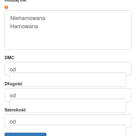
DMC
od
Długość
do
od
Szerokość
do
od