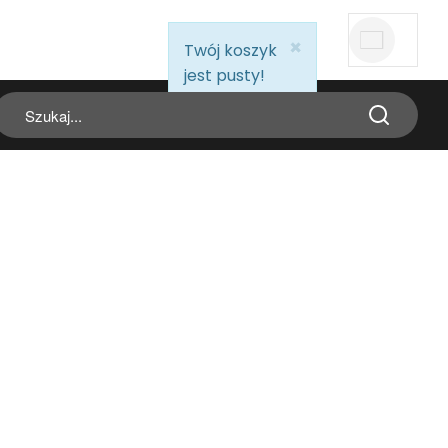
ZNAJDŹ DEALERA
×
info:
Twój koszyk
jest pusty!