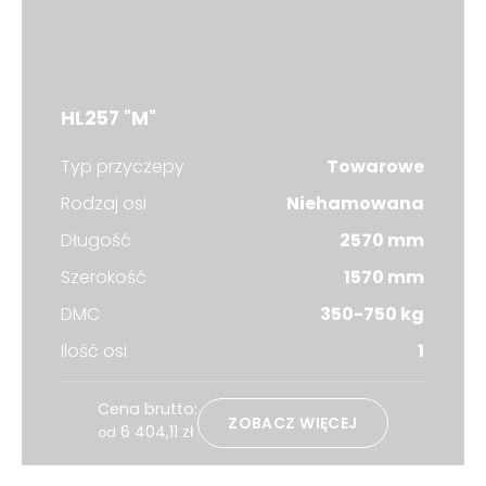
HL257 "M"
Typ przyczepy
Towarowe
Rodzaj osi
Niehamowana
Długość
2570 mm
Szerokość
1570 mm
DMC
350-750 kg
Ilość osi
1
Cena brutto:
ZOBACZ WIĘCEJ
6 404,11
zł
od