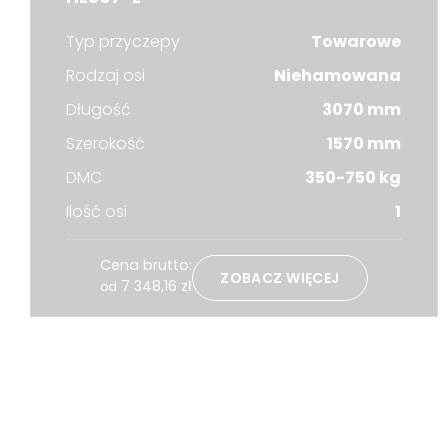
Typ przyczepy
Towarowe
Rodzaj osi
Niehamowana
Długość
3070 mm
Szerokość
1570 mm
DMC
350-750 kg
Ilość osi
1
Cena brutto:
ZOBACZ WIĘCEJ
7 348,16
zł
od