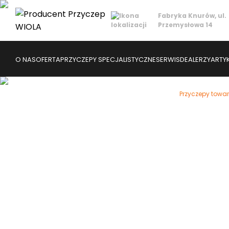
Fabryka Knurów
, ul.
Przemysłowa 14
O NAS
OFERTA
PRZYCZEPY SPECJALISTYCZNE
SERWIS
DEALERZY
ARTY
Strona
Strona Główna
Oferta
Towarowe
Przyczepy towa
główna