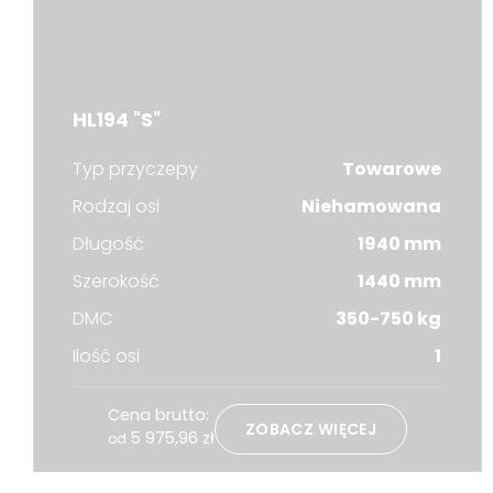
HL194 "S"
Typ przyczepy
Towarowe
Rodzaj osi
Niehamowana
Długość
1940 mm
Szerokość
1440 mm
DMC
350-750 kg
Ilość osi
1
Cena brutto:
ZOBACZ WIĘCEJ
5 975,96
zł
od