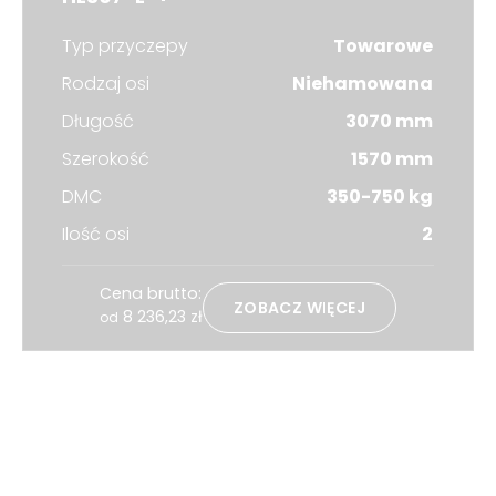
Typ przyczepy
Towarowe
Rodzaj osi
Niehamowana
Długość
3070 mm
Szerokość
1570 mm
DMC
350-750 kg
Ilość osi
2
Cena brutto:
ZOBACZ WIĘCEJ
8 236,23
zł
od