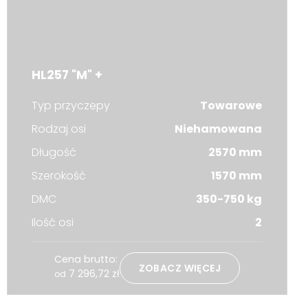
HL257 "M" +
Typ przyczepy
Towarowe
Rodzaj osi
Niehamowana
Długość
2570 mm
Szerokość
1570 mm
DMC
350-750 kg
Ilość osi
2
Cena brutto:
ZOBACZ WIĘCEJ
7 296,72
zł
od