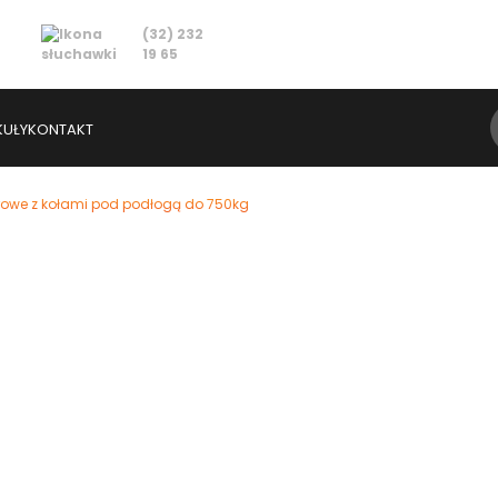
(32) 232
ZAREJESTRUJ PRZYCZEPĘ
19 65
KUŁY
KONTAKT
rowe z kołami pod podłogą do 750kg