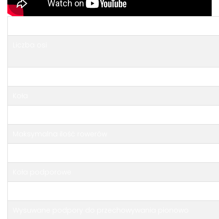
Wymiary przestrzeni ładunkowej
Liczba osi
Sprzęg
Koła
Maksymalna ilość motocykli
Maksymalna ilość rowerów
Uchwyty do mocowania ładunku
Koła podporowe
Kliny najazdowe
Wysuwane podpory do przechowywania pionowo