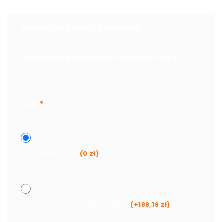
Skonfiguruj swoją przyczepę
Malowanie proszkowe całej przyczepy
Koła
*
koła 155R13
(
0
zł
)
koła wzmacniane 165R13C
(+
188,19
zł
)