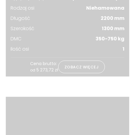
Rodzaj osi
Niehamowana
Długość
2200 mm
Szerokość
1300 mm
DMC
350-750 kg
Ilość osi
1
Cena brutto:
ZOBACZ WIĘCEJ
5 273,72
zł
od
Zobacz również