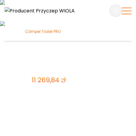
Camper Trailer PRO
Camper Trailer PRO
ZAPYTAJ O PRODUKT
11 269,84
zł
Cena brutto:
9 162,48
zł
Cena netto
Przyczepa do kampera w wersji Pro wyposażona jest
w uchwyt do transportu motocykla, rozkładany
podjazd (wykonany z aluminium), dwa uchwyty na
rowery – zamykane na klucz, skrzynkę na pasy lub
narzędzia oraz pełne oświetlenie LED.