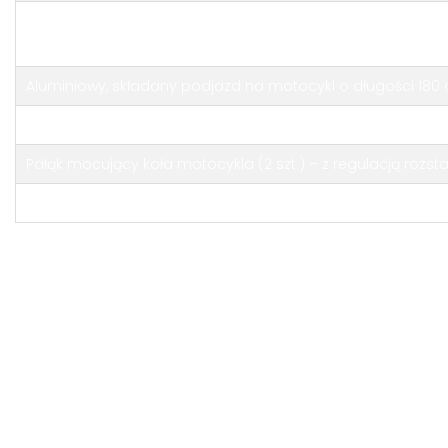
Dwa uchwyty rowerowe z mocowaniami na koło oraz pał
blokowane na klucz
Aluminiowy, składany podjazd na motocykl o długości 180
Wodoodporna skrzynka narzędziowa wykonana z tworzywa
Pałąk mocujący koła motocykla (2 szt.) – z regulacją rozs
Pełne oświetlenie LED
V - w zestawie
Niniejsze ogłoszenie jest wyłącznie informacją handlową
i nie stanowi oferty w myśl art. 66, § 1. Kodeksu Cywilnego.
Sprzedający nie odpowiada za ewentualne błędy lub
nieaktualność ogłoszenia.
Konfigurator