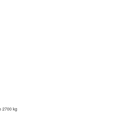
DMC
1500 - 2700 kg
2700 - 3000 kg
3000 - 3500 kg
o 2700 kg