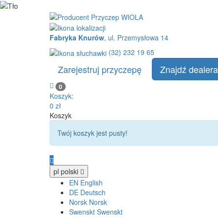
Fabryka Knurów
, ul. Przemysłowa 14
(32) 232 19 65
Zarejestruj przyczepę
Znajdź dealera
0
Koszyk:
0
zł
Koszyk
info:
Twój koszyk jest pusty!
pl
polski
EN
English
DE
Deutsch
Norsk
Norsk
Swenskt
Swenskt