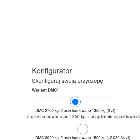
Osie
2 osie hamowane po 1350 kg
2 osie hamowane po 1500 kg
2 osie hamowane po 1800 kg
Konfigurator
Skonfiguruj swoją przyczepę
Wariant DMC
*
DMC 2700 kg: 2 osie hamowane 1350 kg
(
0
zł
)
2 osie hamowane po 1350 kg + urządzenie najazdowe d
DMC 3000 kg: 2 osie hamowane 1500 kg
(+
2 039,34
zł
)