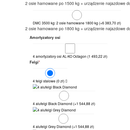
2 osie hamowane po 1500 kg + urządzenie najazdowe d
DMC 3500 kg: 2 osie hamowane 1800 kg
(+
6 383,70
zł
)
2 osie hamowane po 1800 kg + urządzenie najazdowe d
Amortyzatory osi
4 amortyzatory osi AL-KO Octagon
(
1 493,22
zł
)
Felgi
*
4 felgi stalowe
(
0
zł
)
4 alufelgi Black Diamond
(+
1 544,88
zł
)
4 alufelgi Grey Diamond
(+
1 544,88
zł
)