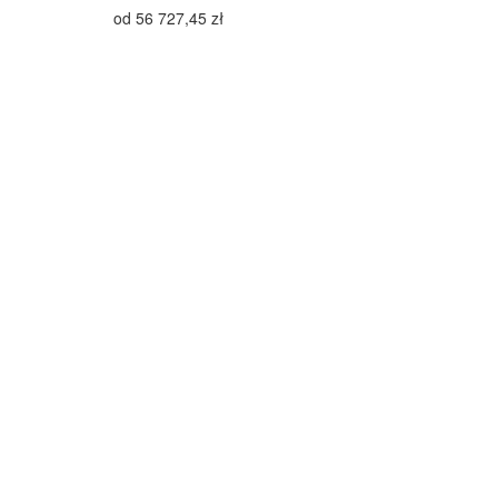
od
56 727,45
zł
Typ przyczepy
Rodzaj osi
Długość
Szerokość
DMC
Ilość osi