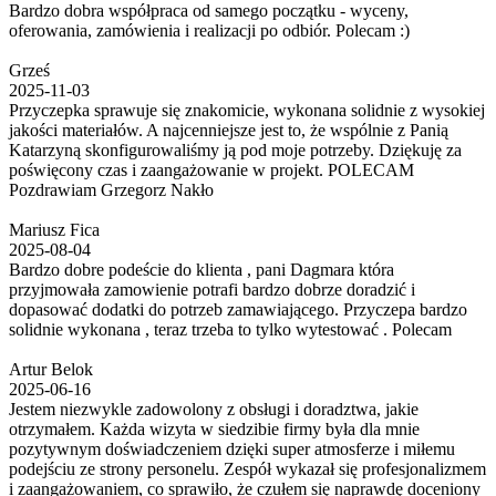
Bardzo dobra współpraca od samego początku - wyceny,
oferowania, zamówienia i realizacji po odbiór. Polecam :)
Grześ
2025-11-03
Przyczepka sprawuje się znakomicie, wykonana solidnie z wysokiej
jakości materiałów. A najcenniejsze jest to, że wspólnie z Panią
Katarzyną skonfigurowaliśmy ją pod moje potrzeby. Dziękuję za
poświęcony czas i zaangażowanie w projekt. POLECAM
Pozdrawiam Grzegorz Nakło
Mariusz Fica
2025-08-04
Bardzo dobre podeście do klienta , pani Dagmara która
przyjmowała zamowienie potrafi bardzo dobrze doradzić i
dopasować dodatki do potrzeb zamawiającego. Przyczepa bardzo
solidnie wykonana , teraz trzeba to tylko wytestować . Polecam
Artur Belok
2025-06-16
Jestem niezwykle zadowolony z obsługi i doradztwa, jakie
otrzymałem. Każda wizyta w siedzibie firmy była dla mnie
pozytywnym doświadczeniem dzięki super atmosferze i miłemu
podejściu ze strony personelu. Zespół wykazał się profesjonalizmem
i zaangażowaniem, co sprawiło, że czułem się naprawdę doceniony