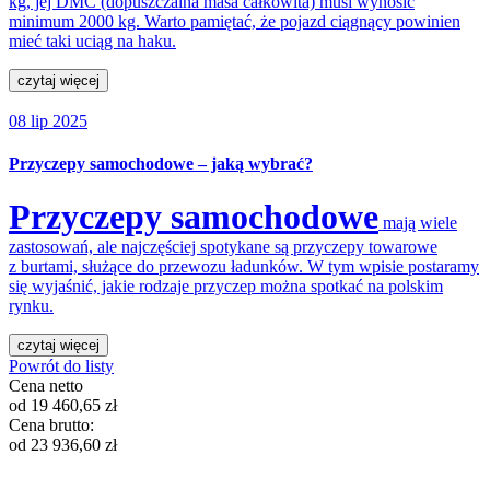
kg, jej DMC (dopuszczalna masa całkowita) musi wynosić
minimum 2000 kg. Warto pamiętać, że pojazd ciągnący powinien
mieć taki uciąg na haku.
czytaj więcej
08 lip 2025
Przyczepy samochodowe – jaką wybrać?
Przyczepy samochodowe
mają wiele
zastosowań, ale najczęściej spotykane są przyczepy towarowe
z burtami, służące do przewozu ładunków. W tym wpisie postaramy
się wyjaśnić, jakie rodzaje przyczep można spotkać na polskim
rynku.
czytaj więcej
Powrót do listy
Cena netto
od
19 460,65
zł
Cena brutto:
od
23 936,60
zł