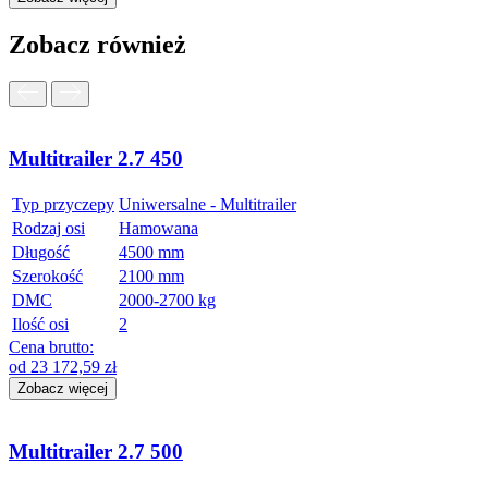
Zobacz również
Multitrailer 2.7 450
Typ przyczepy
Uniwersalne - Multitrailer
Rodzaj osi
Hamowana
Długość
4500 mm
Szerokość
2100 mm
DMC
2000-2700 kg
Ilość osi
2
Cena brutto:
od
23 172,59
zł
Zobacz więcej
Multitrailer 2.7 500