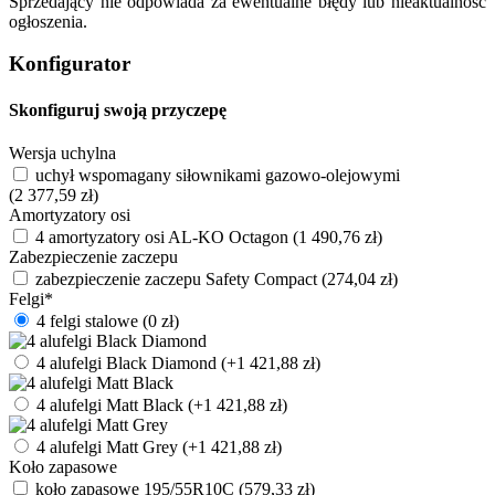
Sprzedający nie odpowiada za ewentualne błędy lub nieaktualność
ogłoszenia.
Konfigurator
Skonfiguruj swoją przyczepę
Wersja uchylna
uchył wspomagany siłownikami gazowo-olejowymi
(
2 377,59
zł
)
Amortyzatory osi
4 amortyzatory osi AL-KO Octagon
(
1 490,76
zł
)
Zabezpieczenie zaczepu
zabezpieczenie zaczepu Safety Compact
(
274,04
zł
)
Felgi
*
4 felgi stalowe
(
0
zł
)
4 alufelgi Black Diamond
(+
1 421,88
zł
)
4 alufelgi Matt Black
(+
1 421,88
zł
)
4 alufelgi Matt Grey
(+
1 421,88
zł
)
Koło zapasowe
koło zapasowe 195/55R10C
(
579,33
zł
)