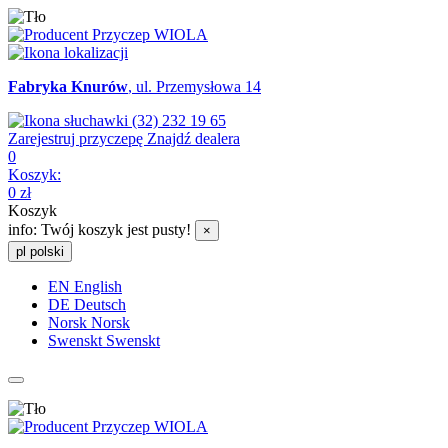
Fabryka Knurów
, ul. Przemysłowa 14
(32) 232 19 65
Zarejestruj przyczepę
Znajdź dealera
0
Koszyk:
0
zł
Koszyk
info:
Twój koszyk jest pusty!
×
pl
polski
EN
English
DE
Deutsch
Norsk
Norsk
Swenskt
Swenskt