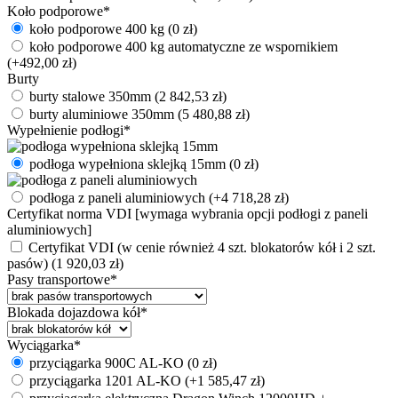
Koło podporowe
*
koło podporowe 400 kg
(
0
zł
)
koło podporowe 400 kg automatyczne ze wspornikiem
(+
492,00
zł
)
Burty
burty stalowe 350mm
(
2 842,53
zł
)
burty aluminiowe 350mm
(
5 480,88
zł
)
Wypełnienie podłogi
*
podłoga wypełniona sklejką 15mm
(
0
zł
)
podłoga z paneli aluminiowych
(+
4 718,28
zł
)
Certyfikat norma VDI [wymaga wybrania opcji podłogi z paneli
aluminiowych]
Certyfikat VDI (w cenie również 4 szt. blokatorów kół i 2 szt.
pasów)
(
1 920,03
zł
)
Pasy transportowe
*
Blokada dojazdowa kół
*
Wyciągarka
*
przyciągarka 900C AL-KO
(
0
zł
)
przyciągarka 1201 AL-KO
(+
1 585,47
zł
)