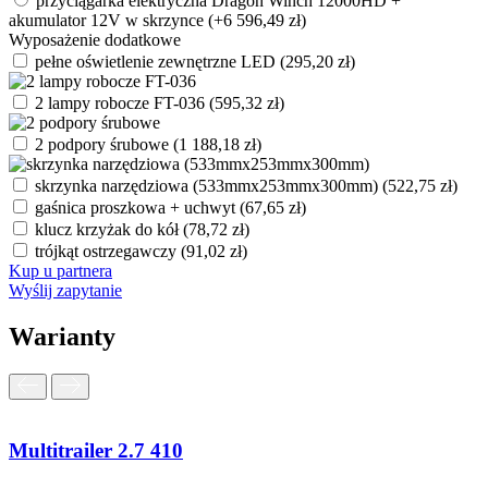
przyciągarka elektryczna Dragon Winch 12000HD +
akumulator 12V w skrzynce
(+
6 596,49
zł
)
Wyposażenie dodatkowe
pełne oświetlenie zewnętrzne LED
(
295,20
zł
)
2 lampy robocze FT-036
(
595,32
zł
)
2 podpory śrubowe
(
1 188,18
zł
)
skrzynka narzędziowa (533mmx253mmx300mm)
(
522,75
zł
)
gaśnica proszkowa + uchwyt
(
67,65
zł
)
klucz krzyżak do kół
(
78,72
zł
)
trójkąt ostrzegawczy
(
91,02
zł
)
Kup u partnera
Wyślij zapytanie
Warianty
Multitrailer 2.7 410