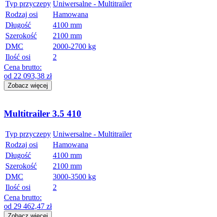
Typ przyczepy
Uniwersalne - Multitrailer
Rodzaj osi
Hamowana
Długość
4100 mm
Szerokość
2100 mm
DMC
2000-2700 kg
Ilość osi
2
Cena brutto:
od
22 093,38
zł
Zobacz więcej
Multitrailer 3.5 410
Typ przyczepy
Uniwersalne - Multitrailer
Rodzaj osi
Hamowana
Długość
4100 mm
Szerokość
2100 mm
DMC
3000-3500 kg
Ilość osi
2
Cena brutto:
od
29 462,47
zł
Zobacz więcej