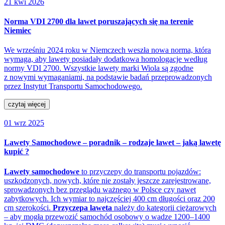
21 kwi 2026
Norma VDI 2700 dla lawet poruszających się na terenie
Niemiec
We wrześniu 2024 roku w Niemczech weszła nowa norma, która
wymaga, aby lawety posiadały dodatkowa homologacje według
normy VDI 2700. Wszystkie lawety marki Wiola są zgodne
z nowymi wymaganiami, na podstawie badań przeprowadzonych
przez Instytut Transportu Samochodowego.
czytaj więcej
01 wrz 2025
Lawety Samochodowe – poradnik – rodzaje lawet – jaką lawetę
kupić ?
Lawety samochodowe
to przyczepy do transportu pojazdów:
uszkodzonych, nowych, które nie zostały jeszcze zarejestrowane,
sprowadzonych bez przeglądu ważnego w Polsce czy nawet
zabytkowych. Ich wymiar to najczęściej 400 cm długości oraz 200
cm szerokości.
Przyczepa laweta
należy do kategorii ciężarowych
– aby mogła przewozić samochód osobowy o wadze 1200–1400