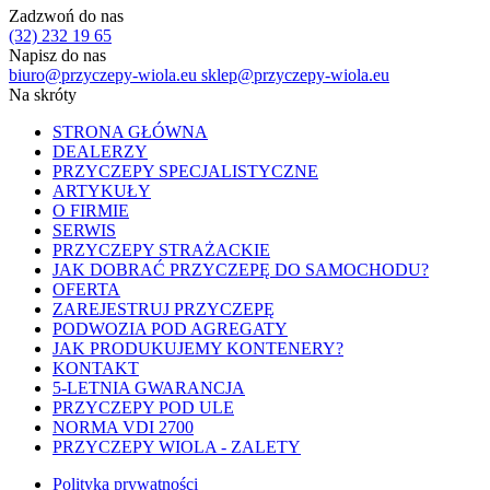
Zadzwoń do nas
(32) 232 19 65
Napisz do nas
biuro@przyczepy-wiola.eu
sklep@przyczepy-wiola.eu
Na skróty
STRONA GŁÓWNA
DEALERZY
PRZYCZEPY SPECJALISTYCZNE
ARTYKUŁY
O FIRMIE
SERWIS
PRZYCZEPY STRAŻACKIE
JAK DOBRAĆ PRZYCZEPĘ DO SAMOCHODU?
OFERTA
ZAREJESTRUJ PRZYCZEPĘ
PODWOZIA POD AGREGATY
JAK PRODUKUJEMY KONTENERY?
KONTAKT
5-LETNIA GWARANCJA
PRZYCZEPY POD ULE
NORMA VDI 2700
PRZYCZEPY WIOLA - ZALETY
Polityka prywatności