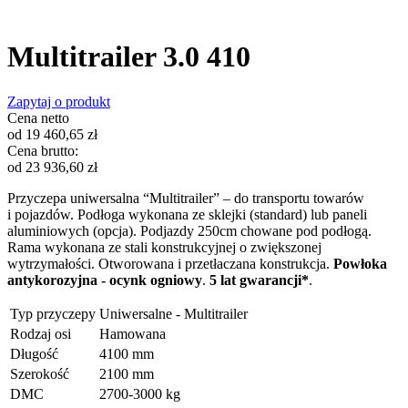
Multitrailer 3.0 410
Zapytaj o produkt
Cena netto
od
19 460,65
zł
Cena brutto:
od
23 936,60
zł
Przyczepa uniwersalna “Multitrailer” – do transportu towarów
i pojazdów. Podłoga wykonana ze sklejki (standard) lub paneli
aluminiowych (opcja). Podjazdy 250cm chowane pod podłogą.
Rama wykonana ze stali
konstrukcyjnej o zwiększonej
wytrzymałości. Otworowana i przetłaczana konstrukcja.
Powłoka
antykorozyjna - ocynk ogniowy
.
5 lat gwarancji*
.
Typ przyczepy
Uniwersalne - Multitrailer
Rodzaj osi
Hamowana
Długość
4100 mm
Szerokość
2100 mm
DMC
2700-3000 kg