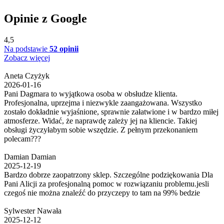
Opinie z Google
4,5
Na podstawie
52 opinii
Zobacz więcej
Aneta Czyżyk
2026-01-16
Pani Dagmara to wyjątkowa osoba w obsłudze klienta.
Profesjonalna, uprzejma i niezwykle zaangażowana. Wszystko
zostało dokładnie wyjaśnione, sprawnie załatwione i w bardzo miłej
atmosferze. Widać, że naprawdę zależy jej na kliencie. Takiej
obsługi życzyłabym sobie wszędzie. Z pełnym przekonaniem
polecam???
Damian Damian
2025-12-19
Bardzo dobrze zaopatrzony sklep. Szczególne podziękowania Dla
Pani Alicji za profesjonalną pomoc w rozwiązaniu problemu.jesli
czegoś nie można znaleźć do przyczepy to tam na 99% bedzie
Sylwester Nawała
2025-12-12