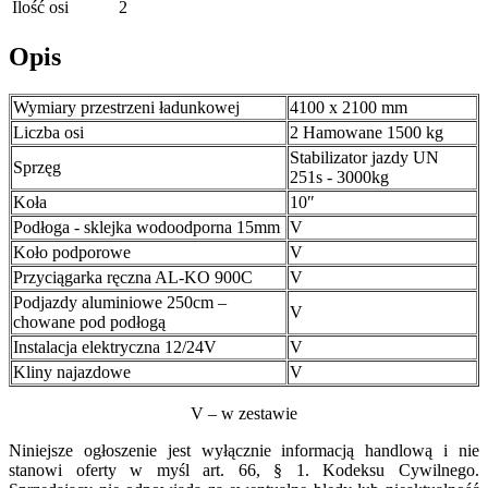
Ilość osi
2
Opis
Wymiary przestrzeni ładunkowej
4100 x 2100 mm
Liczba osi
2 Hamowane 1500 kg
Stabilizator jazdy UN
Sprzęg
251s - 3000kg
Koła
10″
Podłoga - sklejka wodoodporna 15mm
V
Koło podporowe
V
Przyciągarka ręczna AL-KO 900C
V
Podjazdy aluminiowe 250cm –
V
chowane pod podłogą
Instalacja elektryczna 12/24V
V
Kliny najazdowe
V
V – w zestawie
Niniejsze ogłoszenie jest wyłącznie informacją handlową i nie
stanowi oferty w myśl art. 66, § 1. Kodeksu Cywilnego.