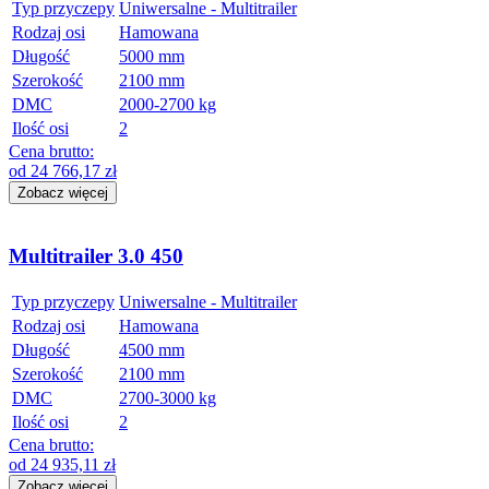
Typ przyczepy
Uniwersalne - Multitrailer
Rodzaj osi
Hamowana
Długość
5000 mm
Szerokość
2100 mm
DMC
2000-2700 kg
Ilość osi
2
Cena brutto:
od
24 766,17
zł
Zobacz więcej
Multitrailer 3.0 450
Typ przyczepy
Uniwersalne - Multitrailer
Rodzaj osi
Hamowana
Długość
4500 mm
Szerokość
2100 mm
DMC
2700-3000 kg
Ilość osi
2
Cena brutto:
od
24 935,11
zł
Zobacz więcej