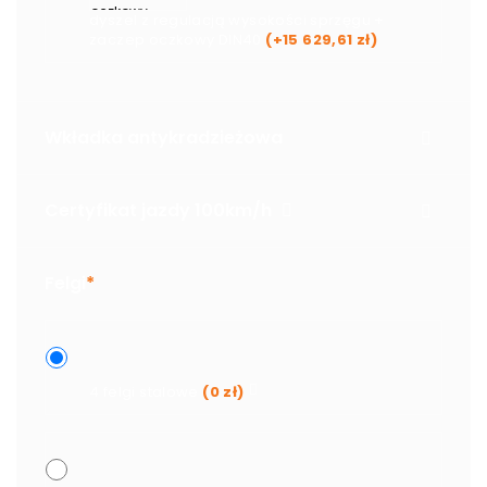
dyszel z regulacją wysokości sprzęgu +
zaczep oczkowy DIN40
(+
15 629,61
zł
)
Wkładka antykradzieżowa
Certyfikat jazdy 100km/h
Felgi
*
4 felgi stalowe
(
0
zł
)