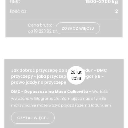
DMC
1500-2700 kg
Ilość osi
2
Cena brutto:
ZOBACZ WIĘCEJ
19 223,92
zł
od
Powiązane strony
Jak dobrać przyczepę do samochodu? - DMC
26 lut
przyczepy - jaka przyczepa na kategorię B -
2026
prawo jazdy na przyczepę
DMC - Dopuszczalna Masa Całkowita
– Wartość
wyrażana w kilogramach, informująca nas o tym ile
maksymalnie może ważyć pojazd razem z ładunkiem.
CZYTAJ WIĘCEJ