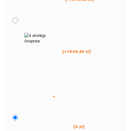
4 alufelgi Graphite
(+
1 549,80
zł
)
Koło zapasowe
Koło podporowe
*
koło podporowe 400 kg
(
0
zł
)