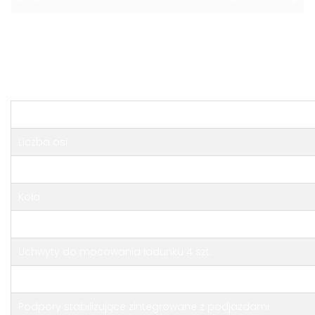
Ilość osi
2
Opis
Wymiary przestrzeni ładunkowej
Liczba osi
Sprzęg
Koła
Koło podporowe
Uchwyty do mocowania ładunku 4 szt.
Uchwyt koła zapasowego
Podpory stabilizujące zintegrowane z podjazdami