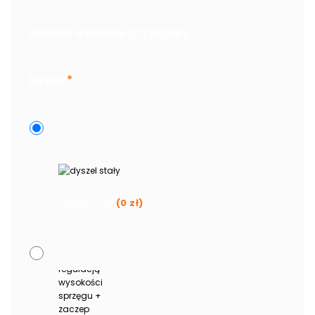
Zmiana wymiaru przyczepy
Dyszel
*
dyszel stały
(
0
zł
)