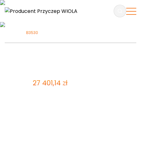
B3530
B3530
ZAPYTAJ O PRODUKT
27 401,14
zł
Cena brutto:
22 277,35
zł
Cena netto
Przyczepa do minikoparki – dwuosiowa z hamulcem
najazdowym. Wyposażona w podporę pod łyżkę
koparki, stalowe błotniki wraz ze stopniem
ułatwiającym wsiadanie operatora o nośności do
150kg. Podjazdy aluminiowe – 180cm o regulowanym