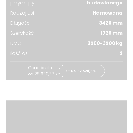
przyczepy
budowlanego
Rodzaj osi
Hamowana
Długość
3420 mm
Szerokość
1720 mm
DMC
2500-3500 kg
Ilość osi
2
Cena brutto:
ZOBACZ WIĘCEJ
28 630,37
zł
od
Zobacz również