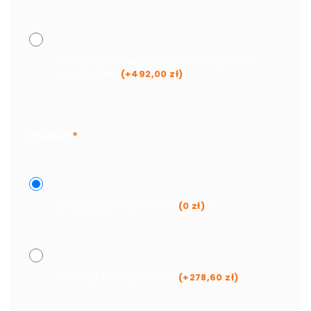
koło podporowe 400 kg automatyczne ze
wspornikiem
(+
492,00
zł
)
Podłogi
*
podłoga ze sklejki 15 mm
(
0
zł
)
podłoga ze sklejki 18 mm
(+
278,60
zł
)