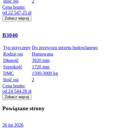
Ilość osi
2
Cena brutto:
od
22 547,25
zł
Zobacz więcej
B3040
Typ przyczepy
Do przewozu sprzętu budowlanego
Rodzaj osi
Hamowana
Długość
3920 mm
Szerokość
1720 mm
DMC
1500-3000 kg
Ilość osi
2
Cena brutto:
od
24 544,28
zł
Zobacz więcej
Powiązane strony
26 lut 2026