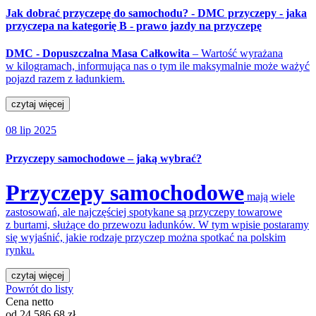
Jak dobrać przyczepę do samochodu? - DMC przyczepy - jaka
przyczepa na kategorię B - prawo jazdy na przyczepę
DMC - Dopuszczalna Masa Całkowita
– Wartość wyrażana
w kilogramach, informująca nas o tym ile maksymalnie może ważyć
pojazd razem z ładunkiem.
czytaj więcej
08 lip 2025
Przyczepy samochodowe – jaką wybrać?
Przyczepy samochodowe
mają wiele
zastosowań, ale najczęściej spotykane są przyczepy towarowe
z burtami, służące do przewozu ładunków. W tym wpisie postaramy
się wyjaśnić, jakie rodzaje przyczep można spotkać na polskim
rynku.
czytaj więcej
Powrót do listy
Cena netto
od
24 586,68
zł