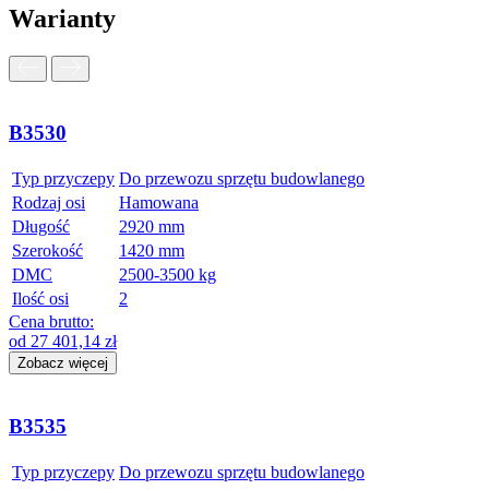
Warianty
B3530
Typ przyczepy
Do przewozu sprzętu budowlanego
Rodzaj osi
Hamowana
Długość
2920 mm
Szerokość
1420 mm
DMC
2500-3500 kg
Ilość osi
2
Cena brutto:
od
27 401,14
zł
Zobacz więcej
B3535
Typ przyczepy
Do przewozu sprzętu budowlanego