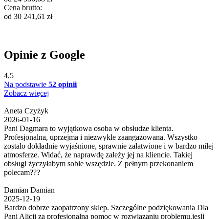
Cena brutto:
od
30 241,61
zł
Opinie z Google
4,5
Na podstawie
52 opinii
Zobacz więcej
Aneta Czyżyk
2026-01-16
Pani Dagmara to wyjątkowa osoba w obsłudze klienta.
Profesjonalna, uprzejma i niezwykle zaangażowana. Wszystko
zostało dokładnie wyjaśnione, sprawnie załatwione i w bardzo miłej
atmosferze. Widać, że naprawdę zależy jej na kliencie. Takiej
obsługi życzyłabym sobie wszędzie. Z pełnym przekonaniem
polecam???
Damian Damian
2025-12-19
Bardzo dobrze zaopatrzony sklep. Szczególne podziękowania Dla
Pani Alicji za profesjonalną pomoc w rozwiązaniu problemu.jesli