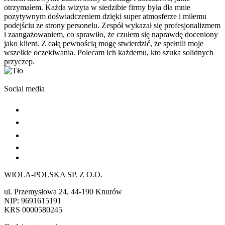
otrzymałem. Każda wizyta w siedzibie firmy była dla mnie
pozytywnym doświadczeniem dzięki super atmosferze i miłemu
podejściu ze strony personelu. Zespół wykazał się profesjonalizmem
i zaangażowaniem, co sprawiło, że czułem się naprawdę doceniony
jako klient. Z całą pewnością mogę stwierdzić, że spełnili moje
wszelkie oczekiwania. Polecam ich każdemu, kto szuka solidnych
przyczep.
Social media
WIOLA-POLSKA SP. Z O.O.
ul. Przemysłowa 24, 44-190 Knurów
NIP: 9691615191
KRS 0000580245