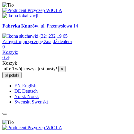
Fabryka Knurów
, ul. Przemysłowa 14
(32) 232 19 65
Zarejestruj przyczepę
Znajdź dealera
0
Koszyk:
0
zł
Koszyk
info:
Twój koszyk jest pusty!
×
pl
polski
EN
English
DE
Deutsch
Norsk
Norsk
Swenskt
Swenskt