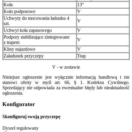
Koła
13″
Koło podporowe
V
Uchwyty do mocowania ładunku 4
V
szt.
Uchwyt koła zapasowego
V
Podpory stabilizujące zintegrowane
V
z trapem
Kliny najazdowe
V
Załadunek przyczepy
Trap
V - w zestawie
Niniejsze ogłoszenie jest wyłącznie informacją handlową i nie
stanowi oferty w myśl art. 66, § 1. Kodeksu Cywilnego.
Sprzedający nie odpowiada za ewentualne błędy lub nieaktualność
ogłoszenia.
Konfigurator
Skonfiguruj swoją przyczepę
Dyszel regulowany