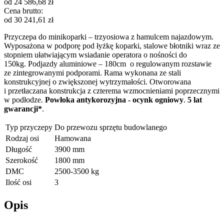
od
24 586,68
zł
Cena brutto:
od
30 241,61
zł
Przyczepa do minikoparki – trzyosiowa z hamulcem najazdowym.
Wyposażona w podporę pod łyżkę koparki, stalowe błotniki wraz ze
stopniem ułatwiającym wsiadanie operatora o nośności do
150kg. Podjazdy aluminiowe – 180cm o regulowanym rozstawie
ze zintegrowanymi podporami. Rama wykonana ze stali
konstrukcyjnej o zwiększonej wytrzymałości. Otworowana
i przetłaczana konstrukcja z czterema wzmocnieniami poprzecznymi
w podłodze.
Powłoka antykorozyjna - ocynk ogniowy
.
5 lat
gwarancji*
.
Typ przyczepy
Do przewozu sprzętu budowlanego
Rodzaj osi
Hamowana
Długość
3900 mm
Szerokość
1800 mm
DMC
2500-3500 kg
Ilość osi
3
Opis