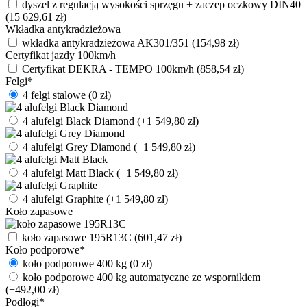
dyszel z regulacją wysokości sprzęgu + zaczep oczkowy DIN40
(
15 629,61
zł
)
Wkładka antykradzieżowa
wkładka antykradzieżowa AK301/351
(
154,98
zł
)
Certyfikat jazdy 100km/h
Certyfikat DEKRA - TEMPO 100km/h
(
858,54
zł
)
Felgi
*
4 felgi stalowe
(
0
zł
)
4 alufelgi Black Diamond
(+
1 549,80
zł
)
4 alufelgi Grey Diamond
(+
1 549,80
zł
)
4 alufelgi Matt Black
(+
1 549,80
zł
)
4 alufelgi Graphite
(+
1 549,80
zł
)
Koło zapasowe
koło zapasowe 195R13C
(
601,47
zł
)
Koło podporowe
*
koło podporowe 400 kg
(
0
zł
)
koło podporowe 400 kg automatyczne ze wspornikiem
(+
492,00
zł
)
Podłogi
*