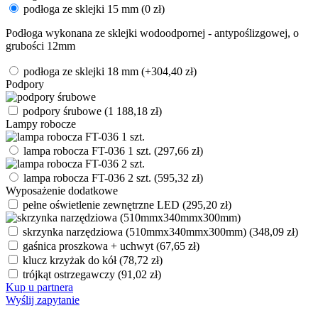
podłoga ze sklejki 15 mm
(
0
zł
)
Podłoga wykonana ze sklejki wodoodpornej - antypoślizgowej, o
grubości 12mm
podłoga ze sklejki 18 mm
(+
304,40
zł
)
Podpory
podpory śrubowe
(
1 188,18
zł
)
Lampy robocze
lampa robocza FT-036 1 szt.
(
297,66
zł
)
lampa robocza FT-036 2 szt.
(
595,32
zł
)
Wyposażenie dodatkowe
pełne oświetlenie zewnętrzne LED
(
295,20
zł
)
skrzynka narzędziowa (510mmx340mmx300mm)
(
348,09
zł
)
gaśnica proszkowa + uchwyt
(
67,65
zł
)
klucz krzyżak do kół
(
78,72
zł
)
trójkąt ostrzegawczy
(
91,02
zł
)
Kup u partnera
Wyślij zapytanie