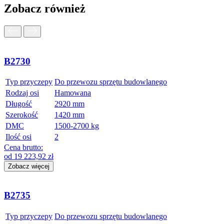
Zobacz również
B2730
Typ przyczepy
Do przewozu sprzętu budowlanego
Rodzaj osi
Hamowana
Długość
2920 mm
Szerokość
1420 mm
DMC
1500-2700 kg
Ilość osi
2
Cena brutto:
od
19 223,92
zł
Zobacz więcej
B2735
Typ przyczepy
Do przewozu sprzętu budowlanego