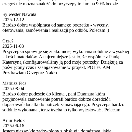
czegoś nie można znaleźć do przyczepy to tam na 99% bedzie
Sylwester Nawała
2025-12-12
Bardzo dobra współpraca od samego początku - wyceny,
oferowania, zamówienia i realizacji po odbiór. Polecam :)
Grześ
2025-11-03
Przyczepka sprawuje się znakomicie, wykonana solidnie z wysokiej
jakości materiałów. A najcenniejsze jest to, że wspólnie z Panią
Katarzyną skonfigurowaliśmy ją pod moje potrzeby. Dziękuję za
poświęcony czas i zaangażowanie w projekt. POLECAM
Pozdrawiam Grzegorz Nakło
Mariusz Fica
2025-08-04
Bardzo dobre podeście do klienta , pani Dagmara która
przyjmowała zamowienie potrafi bardzo dobrze doradzić i
dopasować dodatki do potrzeb zamawiającego. Przyczepa bardzo
solidnie wykonana , teraz trzeba to tylko wytestować . Polecam
Artur Belok
2025-06-16
Jestem niezwykle zadowolony z obsługi i doradztwa, jakie