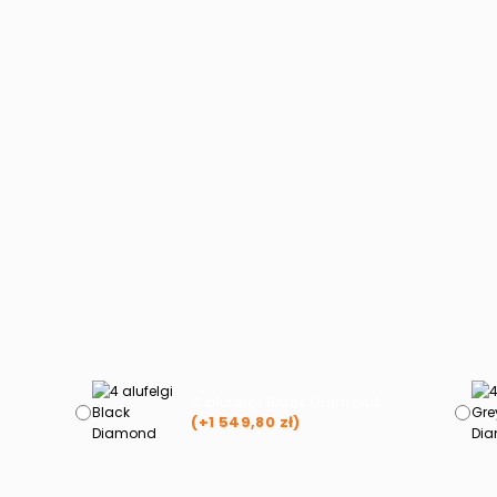
4 alufelgi Black Diamond
(+
1 549,80
zł
)