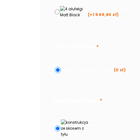
4 alufelgi Matt Black
(+
1 549,80
zł
)
Koło podporowe
*
koło podporowe 400 kg
(
0
zł
)
Rodzaj konstrukcji
*
konstrukcja ze skosem 
tyłu