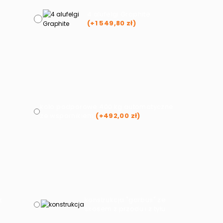
4 alufelgi Graphite
(+
1 549,80
zł
)
koło podporowe 400 kg automatyczne
ze wspornikiem
(+
492,00
zł
)
z
konstrukcja "garbus" ze
skosem z przodu i z tyłu