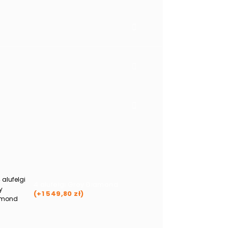
4 alufelgi Grey Diamond
(+
1 549,80
zł
)