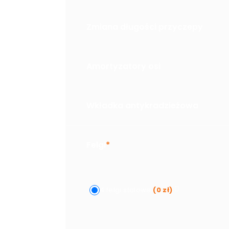
Zmiana długości przyczepy
Amortyzatory osi
Wkładka antykradzieżowa
Felgi
*
4 felgi stalowe
(
0
zł
)