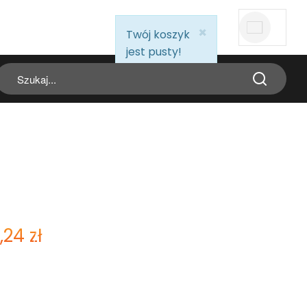
ZNAJDŹ DEALERA
×
info:
Twój koszyk
jest pusty!
T
1,24
zł
25 147,35
zł
Cena netto