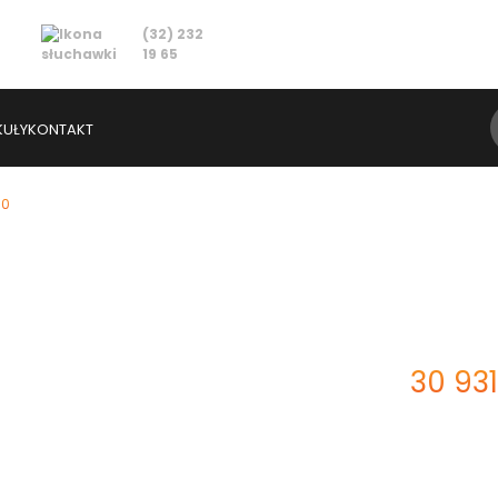
(32) 232
ZAREJESTRUJ PRZYCZEPĘ
19 65
KUŁY
KONTAKT
50
ZAPYTAJ O PRODUK
30 93
Cena brutto: