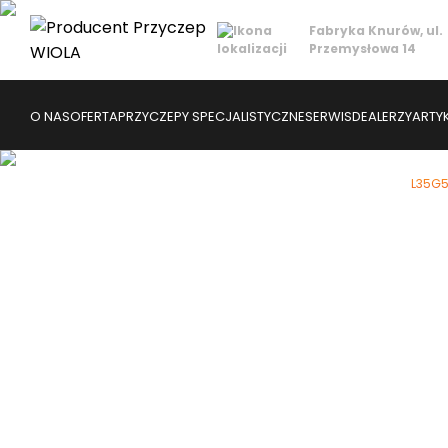
Fabryka Knurów
, ul.
Przemysłowa 14
O NAS
OFERTA
PRZYCZEPY SPECJALISTYCZNE
SERWIS
DEALERZY
ARTY
Strona
Strona Główna
Oferta
Wszystkie przyczepy
L35G
główna