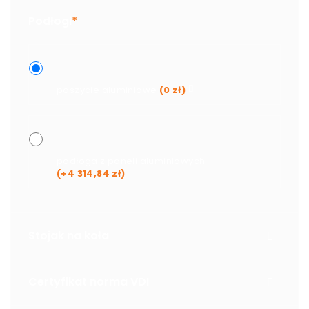
Podłogi
*
poszycie aluminiowe
(
0
zł
)
podłoga z paneli aluminiowych
(+
4 314,84
zł
)
Stojak na koła
Certyfikat norma VDI