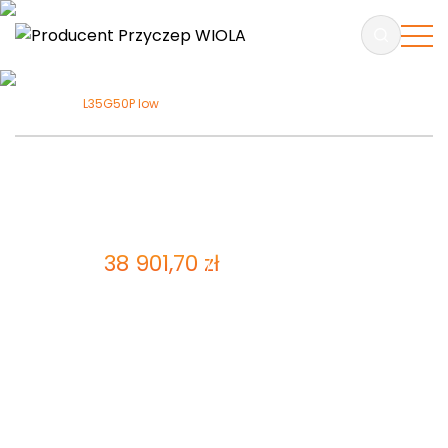
L35G50P low
L35G50P low
ZAPYTAJ O PRODUKT
38 901,70
zł
Cena brutto:
31 627,40
zł
Cena netto
Laweta niskopodwoziowa – dwuosiowa z hamulcem
najazdowym, z uchyłem hydraulicznym. Rama
wykonana ze stali
konstrukcyjnej o zwiększonej
wytrzymałości. Otworowana i przetłaczana
konstrukcja z dwoma wzmocnieniami poprzecznymi