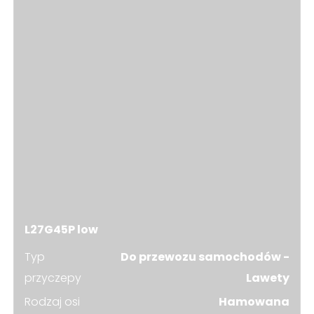
L27G45P low
Typ
Do przewozu samochodów -
przyczepy
Lawety
Rodzaj osi
Hamowana