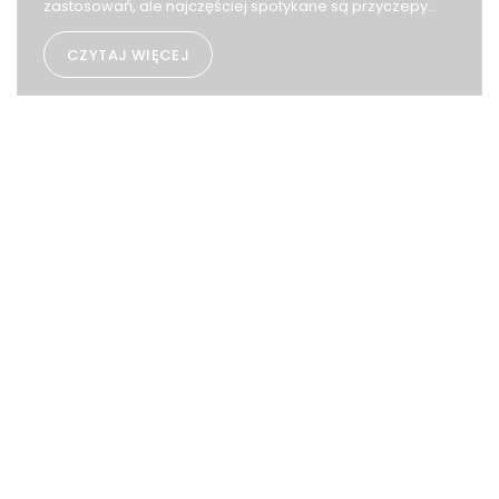
zastosowań, ale najczęściej spotykane są przyczepy
towarowe z burtami, służące do przewozu ładunków.
CZYTAJ WIĘCEJ
W tym wpisie postaramy się wyjaśnić, jakie rodzaje
przyczep można spotkać na polskim rynku.
POWRÓT DO LISTY