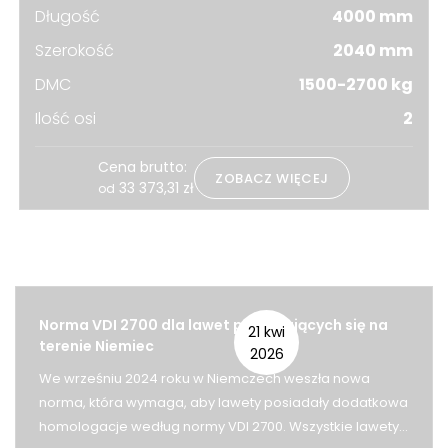
Długość
4000 mm
Szerokość
2040 mm
DMC
1500-2700 kg
Ilość osi
2
Cena brutto:
ZOBACZ WIĘCEJ
33 373,31
zł
od
Powiązane strony
Norma VDI 2700 dla lawet poruszających się na
21 kwi
terenie Niemiec
2026
We wrześniu 2024 roku w Niemczech weszła nowa
norma, która wymaga, aby lawety posiadały dodatkowa
homologacje według normy VDI 2700. Wszystkie lawety