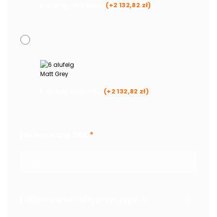
6 alufelg Matt Black
(+
2 132,82
zł
)
6 alufelg Matt Grey
(+
2 132,82
zł
)
Lakierowane boki
*
Lakierowanie całej przyczepy