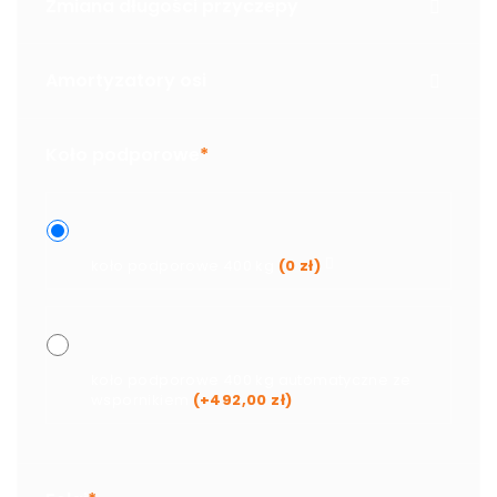
Zmiana długości przyczepy
Amortyzatory osi
Koło podporowe
*
koło podporowe 400 kg
(
0
zł
)
koło podporowe 400 kg automatyczne ze
wspornikiem
(+
492,00
zł
)