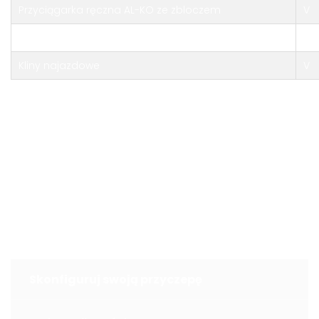
Przyciągarka ręczna AL-KO ze zbloczem
V
Stabilizator jazdy AKS 3004
V
Kliny najazdowe
V
V – w zestawie
Niniejsze ogłoszenie jest wyłącznie informacją handlową
i nie stanowi oferty w myśl art. 66, § 1. Kodeksu Cywilnego.
Sprzedający nie odpowiada za ewentualne błędy lub
nieaktualność ogłoszenia.
Konfigurator
Skonfiguruj swoją przyczepę