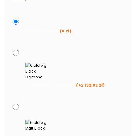
Felgi
*
6 felg stalowych
(
0
zł
)
6 alufelg Black Diamond
(+
2 132,82
zł
)