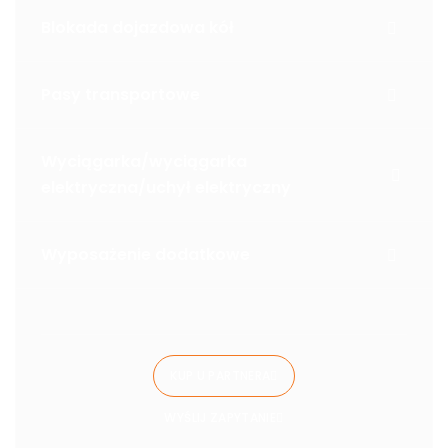
Blokada dojazdowa kół
Pasy transportowe
Wyciągarka/wyciągarka
elektryczna/uchył elektryczny
Wyposażenie dodatkowe
KUP U PARTNERA
WYŚLIJ ZAPYTANIE