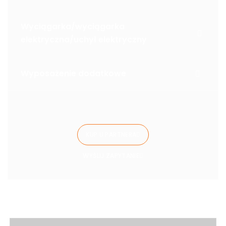
Wyciągarka/wyciągarka
elektryczna/uchył elektryczny
Wyposażenie dodatkowe
KUP U PARTNERA
WYŚLIJ ZAPYTANIE
Zobacz również