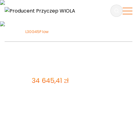
L30G45P low
L30G45P low
ZAPYTAJ O PRODUKT
34 645,41
zł
Cena brutto:
28 167,00
zł
Cena netto
Laweta niskopodwoziowa – dwuosiowa z hamulcem
najazdowym, z uchyłem hydraulicznym. Rama
wykonana ze stali
konstrukcyjnej o zwiększonej
wytrzymałości. Otworowana i przetłaczana
konstrukcja z dwoma wzmocnieniami poprzecznymi