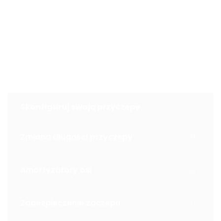
i nie stanowi oferty w myśl art. 66, § 1. Kodeksu Cywilnego.
Sprzedający nie odpowiada za ewentualne błędy lub
nieaktualność ogłoszenia.
Konfigurator
Skonfiguruj swoją przyczepę
Zmiana długości przyczepy
Amortyzatory osi
Zabezpieczenie zaczepu