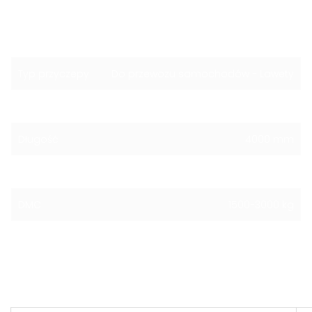
w podłodze.
Powłoka antykorozyjna - ocynk
ogniowy
.
5 lat gwarancji*
.
Typ przyczepy
Do przewozu samochodów - Lawety
Rodzaj osi
Hamowana
Długość
4000 mm
Szerokość
2040 mm
DMC
1500-3000 kg
Ilość osi
2
Opis