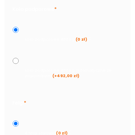
Koło podporowe
*
koło podporowe 400 kg
(
0
zł
)
koło podporowe 400 kg automatyczne ze
wspornikiem
(+
492,00
zł
)
Felgi
*
4 felgi stalowe
(
0
zł
)