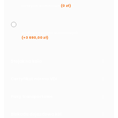
poszycie aluminiowe
(
0
zł
)
podłoga z paneli aluminiowych
(+
3 690,00
zł
)
Stojak na koła
Certyfikat norma VDI
Pasy transportowe
Blokada dojazdowa kół