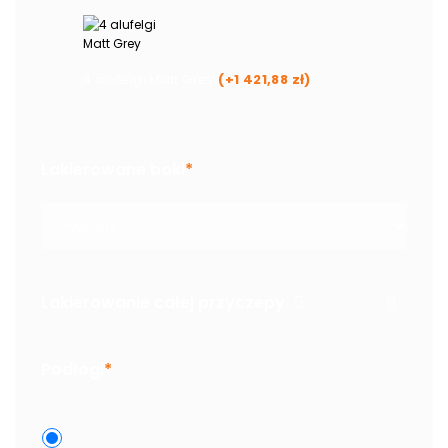
4 alufelgi Matt Grey
(+
1 421,88
zł
)
Lakierowane boki
*
Lakierowanie całej przyczepy
Podłogi
*