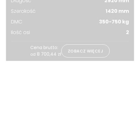
Długość
2920 mm
Szerokość
1420 mm
DMC
350-750 kg
Ilość osi
2
Cena brutto:
ZOBACZ WIĘCEJ
8 700,44
zł
od
POWRÓT DO LISTY