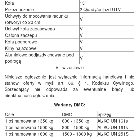
Koła
13″
Przeznaczenie
2 Quady/pojazd UTV
Uchwyty do mocowania ładunku
V
(otwory) co 20 cm
Uchwyt koła zapasowego
V
Osłona zaczepu
V
Koła podporowe
V
Kliny najazdowe
V
Aluminiowe podjazdy chowane pod
V
podłogą
V - w zestawie
Niniejsze ogłoszenie jest wyłącznie informacją handlową i nie
stanowi oferty w myśl art. 66, § 1. Kodeksu Cywilnego.
Sprzedający nie odpowiada za ewentualne błędy lub
nieaktualność ogłoszenia.
Warianty DMC:
Osie
DMC
Sprzęg
1 oś hamowana 1350 kg
800 - 1350 kg
AL-KO UN 161s
1 oś hamowana 1500 kg
800 - 1500 kg
AL-KO UN 161s
1 oś hamowana 1800 kg
1500 - 1800 kg
AL-KO UN 251S