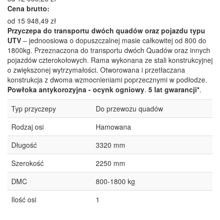
Cena brutto:
od
15 948,49
zł
Przyczepa do transportu dwóch quadów oraz pojazdu typu
UTV
– jednoosiowa o dopuszczalnej masie całkowitej od 800 do
1800kg. Przeznaczona do transportu dwóch Quadów oraz innych
pojazdów czterokołowych. Rama wykonana ze stali
konstrukcyjnej
o zwiększonej wytrzymałości. Otworowana i przetłaczana
konstrukcja z dwoma wzmocnieniami poprzecznymi w podłodze.
Powłoka antykorozyjna - ocynk ogniowy
.
5 lat gwarancji*
.
Typ przyczepy
Do przewozu quadów
Rodzaj osi
Hamowana
Długość
3320 mm
Szerokość
2250 mm
DMC
800-1800 kg
Ilość osi
1