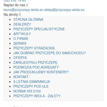
(32) 232 19 65
Napisz do nas
biuro@przyczepy-wiola.eu
sklep@przyczepy-wiola.eu
Na skróty
STRONA GŁÓWNA
DEALERZY
PRZYCZEPY SPECJALISTYCZNE
ARTYKUŁY
O FIRMIE
SERWIS
PRZYCZEPY STRAŻACKIE
JAK DOBRAĆ PRZYCZEPĘ DO SAMOCHODU?
OFERTA
ZAREJESTRUJ PRZYCZEPĘ
PODWOZIA POD AGREGATY
JAK PRODUKUJEMY KONTENERY?
KONTAKT
5-LETNIA GWARANCJA
PRZYCZEPY POD ULE
NORMA VDI 2700
PRZYCZEPY WIOLA - ZALETY