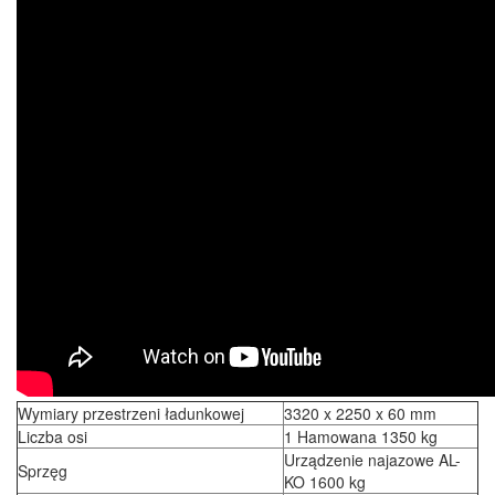
Wymiary przestrzeni ładunkowej
3320 x 2250 x 60 mm
Liczba osi
1 Hamowana 1350 kg
Urządzenie najazowe AL-
Sprzęg
KO 1600 kg