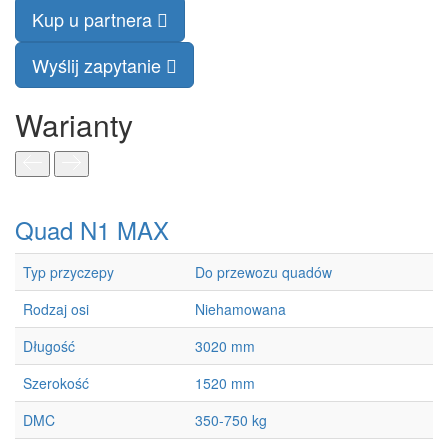
Kup u partnera
Wyślij zapytanie
Warianty
Quad N1 MAX
Q
Typ przyczepy
Do przewozu quadów
T
Rodzaj osi
Niehamowana
R
Długość
3020 mm
Szerokość
1520 mm
DMC
350-750 kg