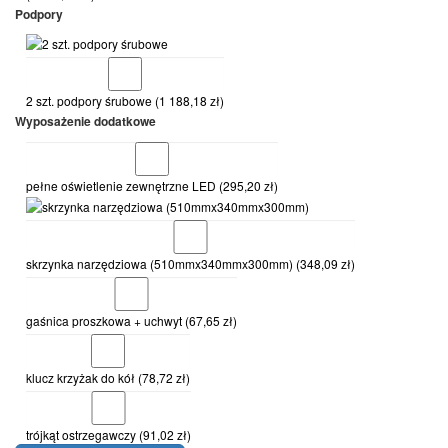
Podpory
2 szt. podpory śrubowe
(
1 188,18
zł
)
Wyposażenie dodatkowe
pełne oświetlenie zewnętrzne LED
(
295,20
zł
)
skrzynka narzędziowa (510mmx340mmx300mm)
(
348,09
zł
)
gaśnica proszkowa + uchwyt
(
67,65
zł
)
klucz krzyżak do kół
(
78,72
zł
)
trójkąt ostrzegawczy
(
91,02
zł
)