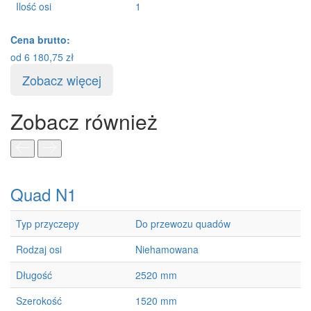
Ilość osi
1
I
Cena brutto:
Ce
od
6 180,75
zł
o
Zobacz więcej
Zobacz również
Quad N1
Q
Typ przyczepy
Do przewozu quadów
T
Rodzaj osi
Niehamowana
R
Długość
2520 mm
Szerokość
1520 mm