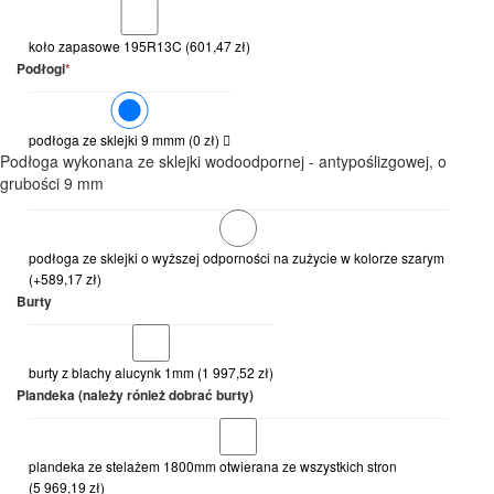
koło zapasowe 195R13C
(
601,47
zł
)
Podłogi
*
podłoga ze sklejki 9 mmm
(
0
zł
)
Podłoga wykonana ze sklejki wodoodpornej - antypoślizgowej, o
grubości 9 mm
podłoga ze sklejki o wyższej odporności na zużycie w kolorze szarym
(+
589,17
zł
)
Burty
burty z blachy alucynk 1mm
(
1 997,52
zł
)
Plandeka (należy rónież dobrać burty)
plandeka ze stelażem 1800mm otwierana ze wszystkich stron
(
5 969,19
zł
)