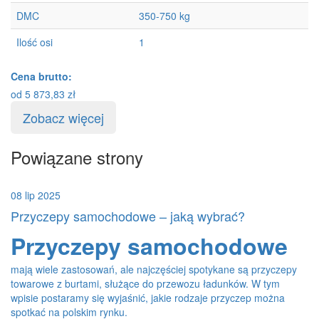
DMC
350-750 kg
Ilość osi
1
I
Cena brutto:
Ce
od
5 873,83
zł
o
Zobacz więcej
Powiązane strony
08 lip 2025
Przyczepy samochodowe – jaką wybrać?
Przyczepy samochodowe
mają wiele zastosowań, ale najczęściej spotykane są przyczepy
towarowe z burtami, służące do przewozu ładunków. W tym
wpisie postaramy się wyjaśnić, jakie rodzaje przyczep można
spotkać na polskim rynku.