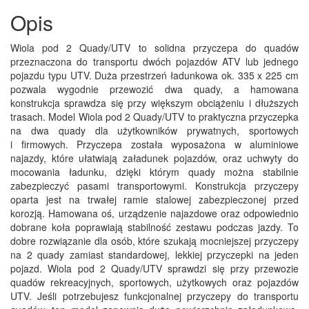
Opis
Wiola pod 2 Quady/UTV to solidna przyczepa do quadów
przeznaczona do transportu dwóch pojazdów ATV lub jednego
pojazdu typu UTV. Duża przestrzeń ładunkowa ok. 335 x 225 cm
pozwala wygodnie przewozić dwa quady, a hamowana
konstrukcja sprawdza się przy większym obciążeniu i dłuższych
trasach. Model Wiola pod 2 Quady/UTV to praktyczna przyczepka
na dwa quady dla użytkowników prywatnych, sportowych
i firmowych. Przyczepa została wyposażona w aluminiowe
najazdy, które ułatwiają załadunek pojazdów, oraz uchwyty do
mocowania ładunku, dzięki którym quady można stabilnie
zabezpieczyć pasami transportowymi. Konstrukcja przyczepy
oparta jest na trwałej ramie stalowej zabezpieczonej przed
korozją. Hamowana oś, urządzenie najazdowe oraz odpowiednio
dobrane koła poprawiają stabilność zestawu podczas jazdy. To
dobre rozwiązanie dla osób, które szukają mocniejszej przyczepy
na 2 quady zamiast standardowej, lekkiej przyczepki na jeden
pojazd. Wiola pod 2 Quady/UTV sprawdzi się przy przewozie
quadów rekreacyjnych, sportowych, użytkowych oraz pojazdów
UTV. Jeśli potrzebujesz funkcjonalnej przyczepy do transportu