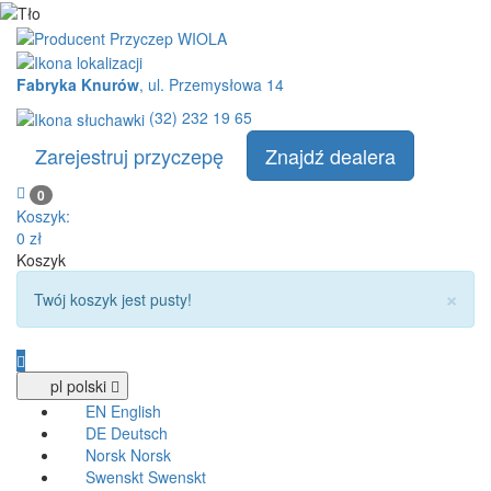
Fabryka Knurów
, ul. Przemysłowa 14
(32) 232 19 65
Zarejestruj przyczepę
Znajdź dealera
0
Koszyk:
0
zł
Koszyk
×
info:
Twój koszyk jest pusty!
pl
polski
EN
English
DE
Deutsch
Norsk
Norsk
Swenskt
Swenskt