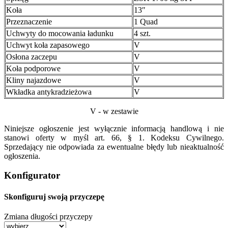
Koła
13″
Przeznaczenie
1 Quad
Uchwyty do mocowania ładunku
4 szt.
Uchwyt koła zapasowego
V
Osłona zaczepu
V
Koła podporowe
V
Kliny najazdowe
V
Wkładka antykradzieżowa
V
V - w zestawie
Niniejsze ogłoszenie jest wyłącznie informacją handlową i nie
stanowi oferty w myśl art. 66, § 1. Kodeksu Cywilnego.
Sprzedający nie odpowiada za ewentualne błędy lub nieaktualność
ogłoszenia.
Konfigurator
Skonfiguruj swoją przyczepę
Zmiana długości przyczepy