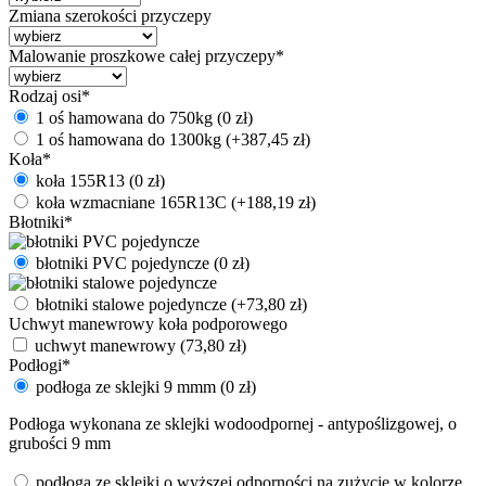
Zmiana szerokości przyczepy
Malowanie proszkowe całej przyczepy
*
Rodzaj osi
*
1 oś hamowana do 750kg
(
0
zł
)
1 oś hamowana do 1300kg
(+
387,45
zł
)
Koła
*
koła 155R13
(
0
zł
)
koła wzmacniane 165R13C
(+
188,19
zł
)
Błotniki
*
błotniki PVC pojedyncze
(
0
zł
)
błotniki stalowe pojedyncze
(+
73,80
zł
)
Uchwyt manewrowy koła podporowego
uchwyt manewrowy
(
73,80
zł
)
Podłogi
*
podłoga ze sklejki 9 mmm
(
0
zł
)
Podłoga wykonana ze sklejki wodoodpornej - antypoślizgowej, o
grubości 9 mm
podłoga ze sklejki o wyższej odporności na zużycie w kolorze