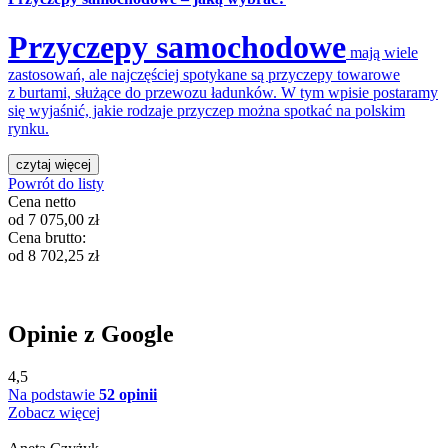
Przyczepy samochodowe
mają wiele
zastosowań, ale najczęściej spotykane są przyczepy towarowe
z burtami, służące do przewozu ładunków. W tym wpisie postaramy
się wyjaśnić, jakie rodzaje przyczep można spotkać na polskim
rynku.
czytaj więcej
Powrót do listy
Cena netto
od
7 075,00
zł
Cena brutto:
od
8 702,25
zł
Opinie z Google
4,5
Na podstawie
52 opinii
Zobacz więcej