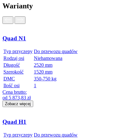
Warianty
Quad N1
Typ przyczepy
Do przewozu quadów
Rodzaj osi
Niehamowana
Długość
2520 mm
Szerokość
1520 mm
DMC
350-750 kg
Ilość osi
1
Cena brutto:
od
5 873,83
zł
Zobacz więcej
Quad H1
Typ przyczepy
Do przewozu quadów