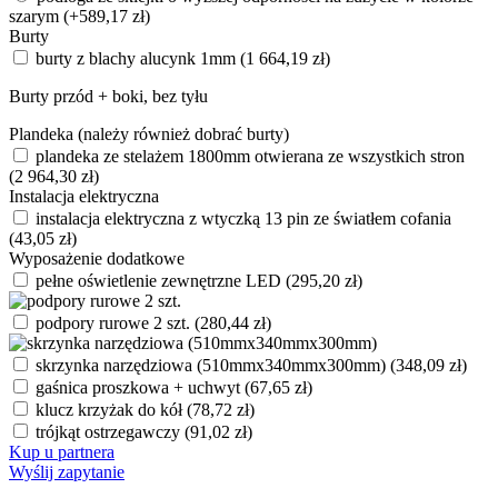
szarym
(+
589,17
zł
)
Burty
burty z blachy alucynk 1mm
(
1 664,19
zł
)
Burty przód + boki, bez tyłu
Plandeka (należy również dobrać burty)
plandeka ze stelażem 1800mm otwierana ze wszystkich stron
(
2 964,30
zł
)
Instalacja elektryczna
instalacja elektryczna z wtyczką 13 pin ze światłem cofania
(
43,05
zł
)
Wyposażenie dodatkowe
pełne oświetlenie zewnętrzne LED
(
295,20
zł
)
podpory rurowe 2 szt.
(
280,44
zł
)
skrzynka narzędziowa (510mmx340mmx300mm)
(
348,09
zł
)
gaśnica proszkowa + uchwyt
(
67,65
zł
)
klucz krzyżak do kół
(
78,72
zł
)
trójkąt ostrzegawczy
(
91,02
zł
)
Kup u partnera
Wyślij zapytanie