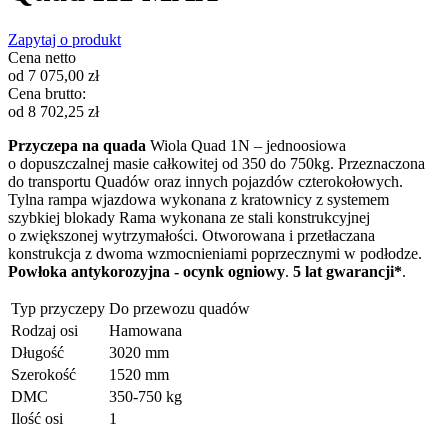
Zapytaj o produkt
Cena netto
od
7 075,00
zł
Cena brutto:
od
8 702,25
zł
Przyczepa na quada
Wiola Quad 1N – jednoosiowa
o dopuszczalnej masie całkowitej od 350 do 750kg. Przeznaczona
do transportu Quadów oraz innych pojazdów czterokołowych.
Tylna rampa wjazdowa wykonana z kratownicy z systemem
szybkiej blokady Rama wykonana ze stali
konstrukcyjnej
o zwiększonej wytrzymałości. Otworowana i przetłaczana
konstrukcja z dwoma wzmocnieniami poprzecznymi w podłodze.
Powłoka antykorozyjna - ocynk ogniowy
.
5 lat gwarancji*
.
Typ przyczepy
Do przewozu quadów
Rodzaj osi
Hamowana
Długość
3020 mm
Szerokość
1520 mm
DMC
350-750 kg
Ilość osi
1