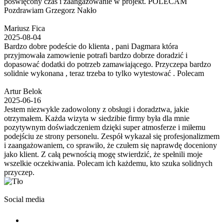
poświęcony czas i zaangażowanie w projekt. POLECAM
Pozdrawiam Grzegorz Nakło
Mariusz Fica
2025-08-04
Bardzo dobre podeście do klienta , pani Dagmara która
przyjmowała zamowienie potrafi bardzo dobrze doradzić i
dopasować dodatki do potrzeb zamawiającego. Przyczepa bardzo
solidnie wykonana , teraz trzeba to tylko wytestować . Polecam
Artur Belok
2025-06-16
Jestem niezwykle zadowolony z obsługi i doradztwa, jakie
otrzymałem. Każda wizyta w siedzibie firmy była dla mnie
pozytywnym doświadczeniem dzięki super atmosferze i miłemu
podejściu ze strony personelu. Zespół wykazał się profesjonalizmem
i zaangażowaniem, co sprawiło, że czułem się naprawdę doceniony
jako klient. Z całą pewnością mogę stwierdzić, że spełnili moje
wszelkie oczekiwania. Polecam ich każdemu, kto szuka solidnych
przyczep.
Social media