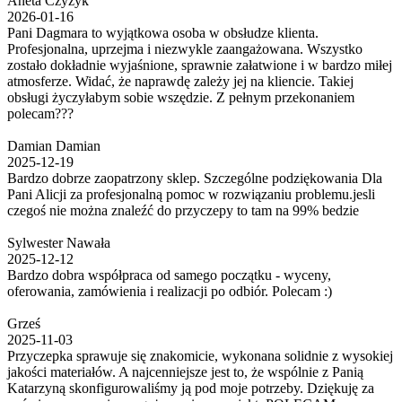
Aneta Czyżyk
2026-01-16
Pani Dagmara to wyjątkowa osoba w obsłudze klienta.
Profesjonalna, uprzejma i niezwykle zaangażowana. Wszystko
zostało dokładnie wyjaśnione, sprawnie załatwione i w bardzo miłej
atmosferze. Widać, że naprawdę zależy jej na kliencie. Takiej
obsługi życzyłabym sobie wszędzie. Z pełnym przekonaniem
polecam???
Damian Damian
2025-12-19
Bardzo dobrze zaopatrzony sklep. Szczególne podziękowania Dla
Pani Alicji za profesjonalną pomoc w rozwiązaniu problemu.jesli
czegoś nie można znaleźć do przyczepy to tam na 99% bedzie
Sylwester Nawała
2025-12-12
Bardzo dobra współpraca od samego początku - wyceny,
oferowania, zamówienia i realizacji po odbiór. Polecam :)
Grześ
2025-11-03
Przyczepka sprawuje się znakomicie, wykonana solidnie z wysokiej
jakości materiałów. A najcenniejsze jest to, że wspólnie z Panią
Katarzyną skonfigurowaliśmy ją pod moje potrzeby. Dziękuję za