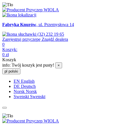
Fabryka Knurów
, ul. Przemysłowa 14
(32) 232 19 65
Zarejestruj przyczepę
Znajdź dealera
0
Koszyk:
0
zł
Koszyk
info:
Twój koszyk jest pusty!
×
pl
polski
EN
English
DE
Deutsch
Norsk
Norsk
Swenskt
Swenskt