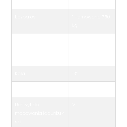
ładunkowej
mm
Liczba osi
1 Hamowana 750
kg
Sprzęg
Urządzenie
najazdowe 750
kg
Koła
13″
Koło podporowe
V
Uchwyt do
V
mocowania ładunku 4
szt.