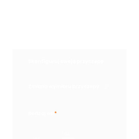
Konfigurator
Skonfiguruj swoją przyczepę
Zmiana wymiaru przyczepy
Rodzaj osi
*
1 oś
1 oś
hamo