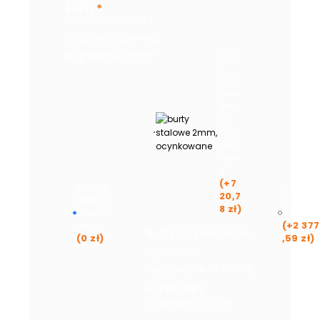
sklejki
Burty
*
wodoodpornej -
antypoślizgowej,
o grubości 9mm
burt
y
stal
owe
2m
m,
ocy
nko
wan
e
(+
7
burty z
burty
20,7
blachy
alumini
8
zł
)
alucynk
owe
1mm
(+
2 377
Burty ocynkowane
(
0
zł
)
,59
zł
)
ogniowo,
wspawane w ramę
przyczepy.
Przednia i tylna