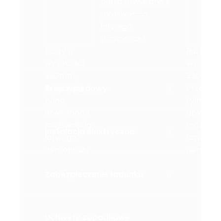
burta otwierana z
możliwością
łatwego
demontażu.
burty o
Burty o
wysokości
wysokoś
380mm,
350mm.
przednia i
Przednia 
Trap wjazdowy
tylna
tylna bu
otwierana z
otwieran
możliwością
możliwoś
Instalacja elektryczna
łatwego
łatwego
demontażu
demonta
Zabezpieczenie ładunku
Uchwyty zapadkowe