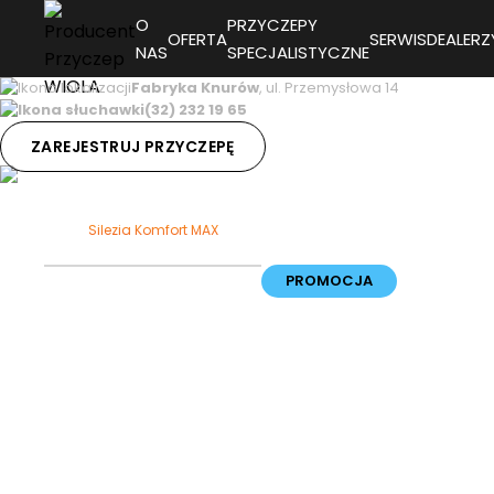
O
PRZYCZEPY
OFERTA
SERWIS
DEALERZ
NAS
SPECJALISTYCZNE
Fabryka Knurów
, ul. Przemysłowa 14
(32) 232 19 65
ZAREJESTRUJ PRZYCZEPĘ
ZNAJDŹ DEALERA
Strona
Strona Główna
Oferta
Wszystkie przyczepy
główna
Silezia Komfort MAX
PROMOCJA
Silezia
Komfort
MAX
ZAPYTAJ O PRODUKT