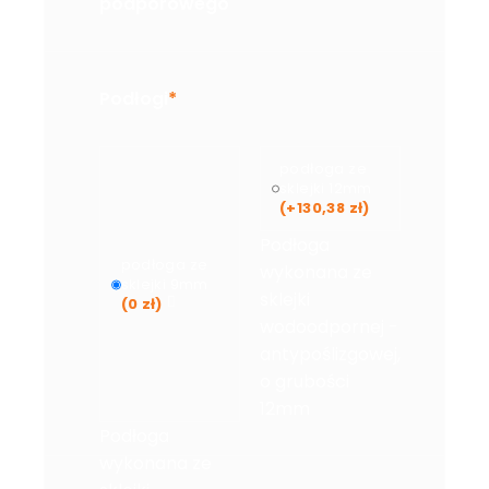
podporowego
Podłogi
*
podłoga ze
sklejki 12mm
(+
130,38
zł
)
Podłoga
podłoga ze
wykonana ze
sklejki 9mm
sklejki
(
0
zł
)
wodoodpornej -
antypoślizgowej,
o grubości
12mm
Podłoga
wykonana ze