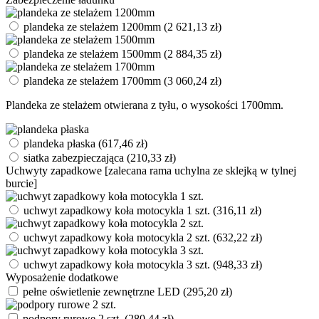
plandeka ze stelażem 1200mm
(
2 621,13
zł
)
plandeka ze stelażem 1500mm
(
2 884,35
zł
)
plandeka ze stelażem 1700mm
(
3 060,24
zł
)
Plandeka ze stelażem otwierana z tyłu, o wysokości 1700mm.
plandeka płaska
(
617,46
zł
)
siatka zabezpieczająca
(
210,33
zł
)
Uchwyty zapadkowe [zalecana rama uchylna ze sklejką w tylnej
burcie]
uchwyt zapadkowy koła motocykla 1 szt.
(
316,11
zł
)
uchwyt zapadkowy koła motocykla 2 szt.
(
632,22
zł
)
uchwyt zapadkowy koła motocykla 3 szt.
(
948,33
zł
)
Wyposażenie dodatkowe
pełne oświetlenie zewnętrzne LED
(
295,20
zł
)
podpory rurowe 2 szt.
(
280,44
zł
)