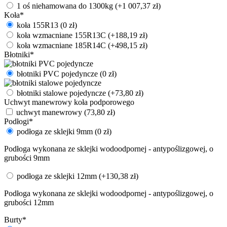
1 oś niehamowana do 1300kg
(+
1 007,37
zł
)
Koła
*
koła 155R13
(
0
zł
)
koła wzmacniane 155R13C
(+
188,19
zł
)
koła wzmacniane 185R14C
(+
498,15
zł
)
Błotniki
*
błotniki PVC pojedyncze
(
0
zł
)
błotniki stalowe pojedyncze
(+
73,80
zł
)
Uchwyt manewrowy koła podporowego
uchwyt manewrowy
(
73,80
zł
)
Podłogi
*
podłoga ze sklejki 9mm
(
0
zł
)
Podłoga wykonana ze sklejki wodoodpornej - antypoślizgowej, o
grubości 9mm
podłoga ze sklejki 12mm
(+
130,38
zł
)
Podłoga wykonana ze sklejki wodoodpornej - antypoślizgowej, o
grubości 12mm
Burty
*