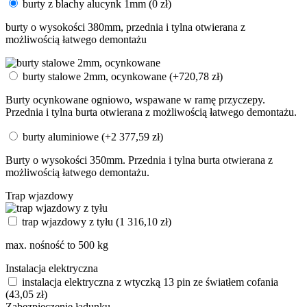
burty z blachy alucynk 1mm
(
0
zł
)
burty o wysokości 380mm, przednia i tylna otwierana z
możliwością łatwego demontażu
burty stalowe 2mm, ocynkowane
(+
720,78
zł
)
Burty ocynkowane ogniowo, wspawane w ramę przyczepy.
Przednia i tylna burta otwierana z możliwością łatwego demontażu.
burty aluminiowe
(+
2 377,59
zł
)
Burty o wysokości 350mm. Przednia i tylna burta otwierana z
możliwością łatwego demontażu.
Trap wjazdowy
trap wjazdowy z tyłu
(
1 316,10
zł
)
max. nośność to 500 kg
Instalacja elektryczna
instalacja elektryczna z wtyczką 13 pin ze światłem cofania
(
43,05
zł
)
Zabezpieczenie ładunku