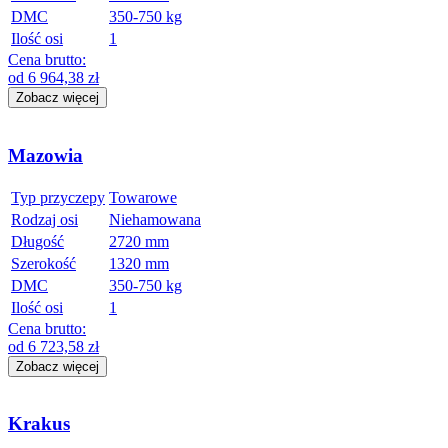
DMC
350-750 kg
Ilość osi
1
Cena brutto:
od
6 964,38
zł
Zobacz więcej
Mazowia
Typ przyczepy
Towarowe
Rodzaj osi
Niehamowana
Długość
2720 mm
Szerokość
1320 mm
DMC
350-750 kg
Ilość osi
1
Cena brutto:
od
6 723,58
zł
Zobacz więcej
Krakus