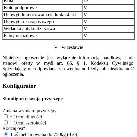
Koła
13"
Koło podporowe
V
Uchwyt do mocowania ładunku 4 szt.
V
Uchwyt koła zapasowego
V
Wkładka antykradzieżowa
V
Kliny najazdowe
V
V - w zestawie
Niniejsze ogłoszenie jest wyłącznie informacją handlową i nie
stanowi oferty w myśl art. 66, § 1. Kodeksu Cywilnego.
Sprzedający nie odpowiada za ewentualne błędy lub nieaktualność
ogłoszenia.
Konfigurator
Skonfiguruj swoją przyczepę
Zmiana wymiaru przyczepy
+ 10cm długości
+ 10cm szerokości
Rodzaj osi
*
1 oś niehamowana do 750kg
(
0
zł
)