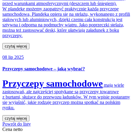
przed warunkami atmosferycznymi (deszczem lub śniegiem).
W plandekę możemy zaopatrzyć praktycznie każdą przyczepę
samochodową. Plandeka opiera się na stelażu, wykonanego z profili
stalowych lub aluminiowych, dzięki czemu cała konstrukcja jest
sztywna i odporna na podmuchy wiatru. Jako poprzeczki stelaża,
można też zastosować deski, które ułatwiają załadunek z boku
przyczepy.
czytaj więcej
08 lip 2025
Przyczepy samochodowe – jaką wybrać?
Przyczepy samochodowe
mają wiele
zastosowań, ale najczęściej spotykane są przyczepy towarowe
z burtami, służące do przewozu ładunków. W tym wpisie postaramy
się wyjaśnić, jakie rodzaje przyczep można spotkać na polskim
rynku.
czytaj więcej
Powrót do listy
Cena netto