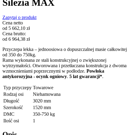
Silezia MAX
Zapytaj o produkt
Cena netto
od
5 662,10
zł
Cena brutto:
od
6 964,38
zł
Przyczepa lekka – jednoosiowa o dopuszczalnej masie całkowitej
od 350 do 750kg.
Rama wykonana ze stali
konstrukcyjnej o zwiększonej
wytrzymałości. Otworowana i przetłaczana konstrukcja z dwoma
wzmocnieniami poprzecznymi w podłodze.
Powłoka
antykorozyjna - ocynk ogniowy
.
5 lat gwarancji*
.
Typ przyczepy
Towarowe
Rodzaj osi
Niehamowana
Długość
3020 mm
Szerokość
1520 mm
DMC
350-750 kg
Ilość osi
1
Opis