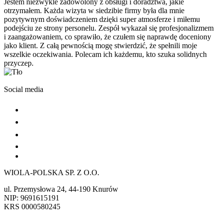
Jestem niezwykle zadowolony z obsługi i doradztwa, jakie
otrzymałem. Każda wizyta w siedzibie firmy była dla mnie
pozytywnym doświadczeniem dzięki super atmosferze i miłemu
podejściu ze strony personelu. Zespół wykazał się profesjonalizmem
i zaangażowaniem, co sprawiło, że czułem się naprawdę doceniony
jako klient. Z całą pewnością mogę stwierdzić, że spełnili moje
wszelkie oczekiwania. Polecam ich każdemu, kto szuka solidnych
przyczep.
Social media
WIOLA-POLSKA SP. Z O.O.
ul. Przemysłowa 24, 44-190 Knurów
NIP: 9691615191
KRS 0000580245