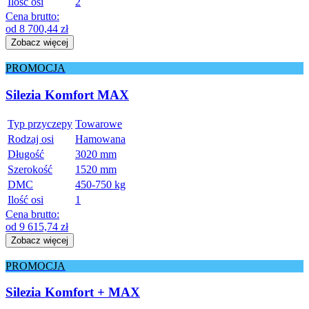
Ilość osi
2
Cena brutto:
od
8 700,44
zł
Zobacz więcej
PROMOCJA
Silezia Komfort MAX
Typ przyczepy
Towarowe
Rodzaj osi
Hamowana
Długość
3020 mm
Szerokość
1520 mm
DMC
450-750 kg
Ilość osi
1
Cena brutto:
od
9 615,74
zł
Zobacz więcej
PROMOCJA
Silezia Komfort + MAX