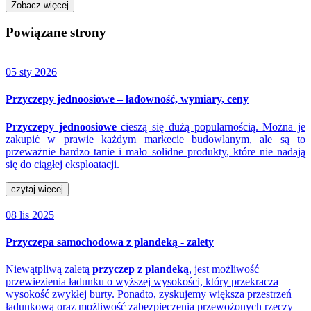
Zobacz więcej
Powiązane strony
05 sty 2026
Przyczepy jednoosiowe – ładowność, wymiary, ceny
Przyczepy jednoosiowe
cieszą się dużą popularnością. Można je
zakupić w prawie każdym markecie budowlanym, ale są to
przeważnie bardzo tanie i mało solidne produkty, które nie nadają
się do ciągłej eksploatacji.
czytaj więcej
08 lis 2025
Przyczepa samochodowa z plandeką - zalety
Niewątpliwą zaletą
przyczep z plandeką
, jest możliwość
przewiezienia ładunku o wyższej wysokości, który przekracza
wysokość zwykłej burty. Ponadto, zyskujemy większa przestrzeń
ładunkową oraz możliwość zabezpieczenia przewożonych rzeczy