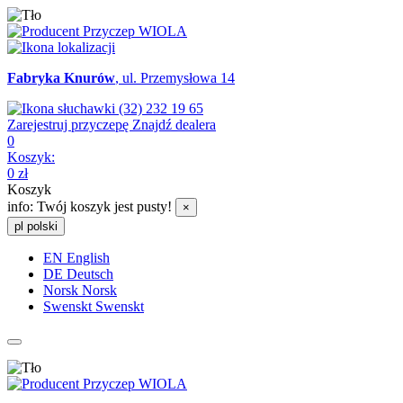
Fabryka Knurów
, ul. Przemysłowa 14
(32) 232 19 65
Zarejestruj przyczepę
Znajdź dealera
0
Koszyk:
0
zł
Koszyk
info:
Twój koszyk jest pusty!
×
pl
polski
EN
English
DE
Deutsch
Norsk
Norsk
Swenskt
Swenskt