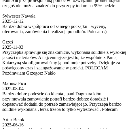
Pani Alicji za profesjonalną pomoc w rozwiązaniu problemu.jesli
czegoś nie można znaleźć do przyczepy to tam na 99% bedzie
Sylwester Nawała
2025-12-12
Bardzo dobra współpraca od samego początku - wyceny,
oferowania, zamówienia i realizacji po odbiór. Polecam :)
Grześ
2025-11-03
Przyczepka sprawuje się znakomicie, wykonana solidnie z wysokiej
jakości materiałów. A najcenniejsze jest to, że wspólnie z Panią
Katarzyną skonfigurowaliśmy ją pod moje potrzeby. Dziękuję za
poświęcony czas i zaangażowanie w projekt. POLECAM
Pozdrawiam Grzegorz Nakło
Mariusz Fica
2025-08-04
Bardzo dobre podeście do klienta , pani Dagmara która
przyjmowała zamowienie potrafi bardzo dobrze doradzić i
dopasować dodatki do potrzeb zamawiającego. Przyczepa bardzo
solidnie wykonana , teraz trzeba to tylko wytestować . Polecam
Artur Belok
2025-06-16