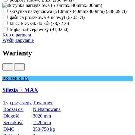
skrzynka narzędziowa (510mmx340mmx300mm)
(
348,09
zł
)
gaśnica proszkowa + uchwyt
(
67,65
zł
)
klucz krzyżak do kół
(
78,72
zł
)
trójkąt ostrzegawczy
(
91,02
zł
)
Kup u partnera
Wyślij zapytanie
Warianty
PROMOCJA
Silezia + MAX
Typ przyczepy
Towarowe
Rodzaj osi
Niehamowana
Długość
3020 mm
Szerokość
1520 mm
DMC
350-750 kg