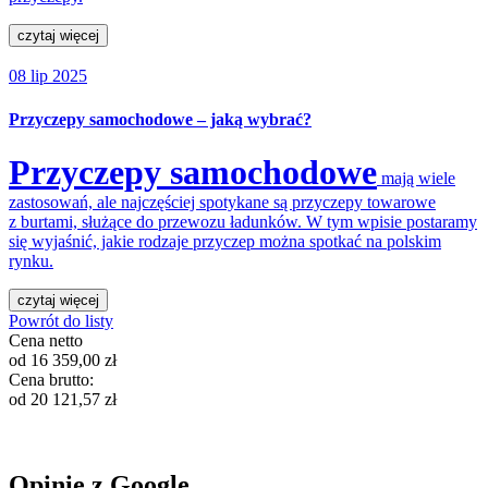
czytaj więcej
08 lip 2025
Przyczepy samochodowe – jaką wybrać?
Przyczepy samochodowe
mają wiele
zastosowań, ale najczęściej spotykane są przyczepy towarowe
z burtami, służące do przewozu ładunków. W tym wpisie postaramy
się wyjaśnić, jakie rodzaje przyczep można spotkać na polskim
rynku.
czytaj więcej
Powrót do listy
Cena netto
od
16 359,00
zł
Cena brutto:
od
20 121,57
zł
Opinie z Google