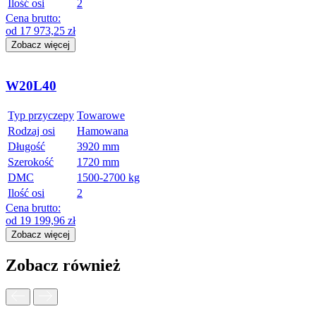
Ilość osi
2
Cena brutto:
od
17 973,25
zł
Zobacz więcej
W20L40
Typ przyczepy
Towarowe
Rodzaj osi
Hamowana
Długość
3920 mm
Szerokość
1720 mm
DMC
1500-2700 kg
Ilość osi
2
Cena brutto:
od
19 199,96
zł
Zobacz więcej
Zobacz również