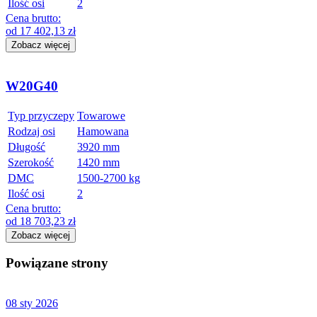
Ilość osi
2
Cena brutto:
od
17 402,13
zł
Zobacz więcej
W20G40
Typ przyczepy
Towarowe
Rodzaj osi
Hamowana
Długość
3920 mm
Szerokość
1420 mm
DMC
1500-2700 kg
Ilość osi
2
Cena brutto:
od
18 703,23
zł
Zobacz więcej
Powiązane strony
08 sty 2026