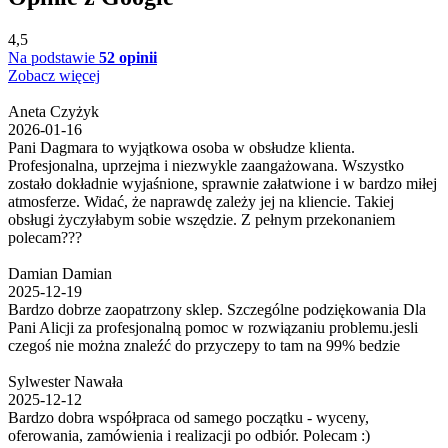
4,5
Na podstawie
52 opinii
Zobacz więcej
Aneta Czyżyk
2026-01-16
Pani Dagmara to wyjątkowa osoba w obsłudze klienta.
Profesjonalna, uprzejma i niezwykle zaangażowana. Wszystko
zostało dokładnie wyjaśnione, sprawnie załatwione i w bardzo miłej
atmosferze. Widać, że naprawdę zależy jej na kliencie. Takiej
obsługi życzyłabym sobie wszędzie. Z pełnym przekonaniem
polecam???
Damian Damian
2025-12-19
Bardzo dobrze zaopatrzony sklep. Szczególne podziękowania Dla
Pani Alicji za profesjonalną pomoc w rozwiązaniu problemu.jesli
czegoś nie można znaleźć do przyczepy to tam na 99% bedzie
Sylwester Nawała
2025-12-12
Bardzo dobra współpraca od samego początku - wyceny,
oferowania, zamówienia i realizacji po odbiór. Polecam :)