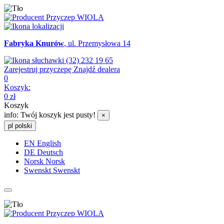
Fabryka Knurów
, ul. Przemysłowa 14
(32) 232 19 65
Zarejestruj przyczepę
Znajdź dealera
0
Koszyk:
0
zł
Koszyk
info:
Twój koszyk jest pusty!
×
pl
polski
EN
English
DE
Deutsch
Norsk
Norsk
Swenskt
Swenskt