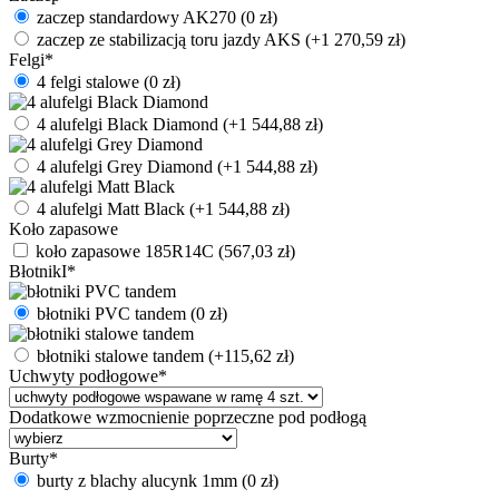
zaczep standardowy AK270
(
0
zł
)
zaczep ze stabilizacją toru jazdy AKS
(+
1 270,59
zł
)
Felgi
*
4 felgi stalowe
(
0
zł
)
4 alufelgi Black Diamond
(+
1 544,88
zł
)
4 alufelgi Grey Diamond
(+
1 544,88
zł
)
4 alufelgi Matt Black
(+
1 544,88
zł
)
Koło zapasowe
koło zapasowe 185R14C
(
567,03
zł
)
BłotnikI
*
błotniki PVC tandem
(
0
zł
)
błotniki stalowe tandem
(+
115,62
zł
)
Uchwyty podłogowe
*
Dodatkowe wzmocnienie poprzeczne pod podłogą
Burty
*
burty z blachy alucynk 1mm
(
0
zł
)