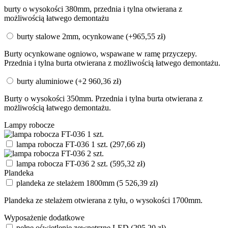
burty o wysokości 380mm, przednia i tylna otwierana z
możliwością łatwego demontażu
burty stalowe 2mm, ocynkowane
(+
965,55
zł
)
Burty ocynkowane ogniowo, wspawane w ramę przyczepy.
Przednia i tylna burta otwierana z możliwością łatwego demontażu.
burty aluminiowe
(+
2 960,36
zł
)
Burty o wysokości 350mm. Przednia i tylna burta otwierana z
możliwością łatwego demontażu.
Lampy robocze
lampa robocza FT-036 1 szt.
(
297,66
zł
)
lampa robocza FT-036 2 szt.
(
595,32
zł
)
Plandeka
plandeka ze stelażem 1800mm
(
5 526,39
zł
)
Plandeka ze stelażem otwierana z tyłu, o wysokości 1700mm.
Wyposażenie dodatkowe
pełne oświetlenie zewnętrzne LED
(
295,20
zł
)