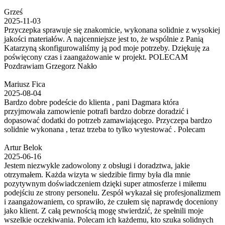
Grześ
2025-11-03
Przyczepka sprawuje się znakomicie, wykonana solidnie z wysokiej
jakości materiałów. A najcenniejsze jest to, że wspólnie z Panią
Katarzyną skonfigurowaliśmy ją pod moje potrzeby. Dziękuję za
poświęcony czas i zaangażowanie w projekt. POLECAM
Pozdrawiam Grzegorz Nakło
Mariusz Fica
2025-08-04
Bardzo dobre podeście do klienta , pani Dagmara która
przyjmowała zamowienie potrafi bardzo dobrze doradzić i
dopasować dodatki do potrzeb zamawiającego. Przyczepa bardzo
solidnie wykonana , teraz trzeba to tylko wytestować . Polecam
Artur Belok
2025-06-16
Jestem niezwykle zadowolony z obsługi i doradztwa, jakie
otrzymałem. Każda wizyta w siedzibie firmy była dla mnie
pozytywnym doświadczeniem dzięki super atmosferze i miłemu
podejściu ze strony personelu. Zespół wykazał się profesjonalizmem
i zaangażowaniem, co sprawiło, że czułem się naprawdę doceniony
jako klient. Z całą pewnością mogę stwierdzić, że spełnili moje
wszelkie oczekiwania. Polecam ich każdemu, kto szuka solidnych