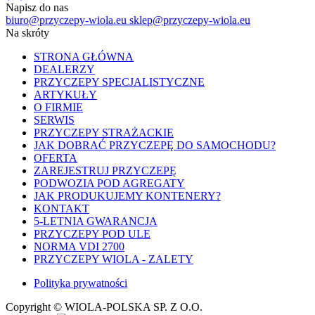
Napisz do nas
biuro@przyczepy-wiola.eu
sklep@przyczepy-wiola.eu
Na skróty
STRONA GŁÓWNA
DEALERZY
PRZYCZEPY SPECJALISTYCZNE
ARTYKUŁY
O FIRMIE
SERWIS
PRZYCZEPY STRAŻACKIE
JAK DOBRAĆ PRZYCZEPĘ DO SAMOCHODU?
OFERTA
ZAREJESTRUJ PRZYCZEPĘ
PODWOZIA POD AGREGATY
JAK PRODUKUJEMY KONTENERY?
KONTAKT
5-LETNIA GWARANCJA
PRZYCZEPY POD ULE
NORMA VDI 2700
PRZYCZEPY WIOLA - ZALETY
Polityka prywatności
Copyright © WIOLA-POLSKA SP. Z O.O.