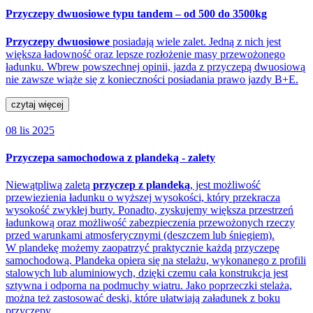
Przyczepy dwuosiowe typu tandem – od 500 do 3500kg
Przyczepy dwuosiowe
posiadają wiele zalet. Jedną z nich jest
większa ładowność oraz lepsze rozłożenie masy przewożonego
ładunku. Wbrew powszechnej opinii, jazda z przyczepą dwuosiową
nie zawsze wiąże się z konieczności posiadania prawo jazdy B+E.
czytaj więcej
08 lis 2025
Przyczepa samochodowa z plandeką - zalety
Niewątpliwą zaletą
przyczep z plandeką
, jest możliwość
przewiezienia ładunku o wyższej wysokości, który przekracza
wysokość zwykłej burty. Ponadto, zyskujemy większa przestrzeń
ładunkową oraz możliwość zabezpieczenia przewożonych rzeczy
przed warunkami atmosferycznymi (deszczem lub śniegiem).
W plandekę możemy zaopatrzyć praktycznie każdą przyczepę
samochodową. Plandeka opiera się na stelażu, wykonanego z profili
stalowych lub aluminiowych, dzięki czemu cała konstrukcja jest
sztywna i odporna na podmuchy wiatru. Jako poprzeczki stelaża,
można też zastosować deski, które ułatwiają załadunek z boku
przyczepy.