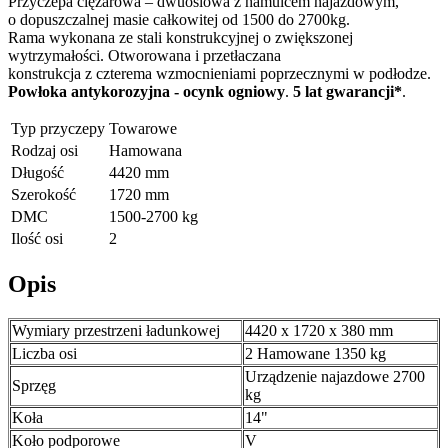
Przyczepa ciężarowa – dwuosiowa z hamulcem najazdowym,
o dopuszczalnej masie całkowitej od 1500 do 2700kg.
Rama wykonana ze stali
konstrukcyjnej o zwiększonej
wytrzymałości. Otworowana i przetłaczana
konstrukcja z czterema wzmocnieniami poprzecznymi w podłodze.
Powłoka antykorozyjna - ocynk ogniowy
.
5 lat gwarancji*
.
Typ przyczepy
Towarowe
Rodzaj osi
Hamowana
Długość
4420 mm
Szerokość
1720 mm
DMC
1500-2700 kg
Ilość osi
2
Opis
Wymiary przestrzeni ładunkowej
4420 x 1720 x 380 mm
Liczba osi
2 Hamowane 1350 kg
Urządzenie najazdowe 2700
Sprzęg
kg
Koła
14"
Koło podporowe
V