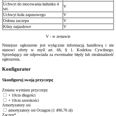
Uchwyt do mocowania ładunku 4
V
szt.
Uchwyt koła zapasowego
V
Osłona zaczepu
V
Kliny najazdowe
V
V - w zestawie
Niniejsze ogłoszenie jest wyłącznie informacją handlową i nie
stanowi oferty w myśl art. 66, § 1. Kodeksu Cywilnego.
Sprzedający nie odpowiada za ewentualne błędy lub nieaktualność
ogłoszenia.
Konfigurator
Skonfiguruj swoją przyczepę
Zmiana wymiaru przyczepy
+ 10cm długości
+ 10cm szerokości
Amortyzatory osi
amortyzatory osi Octagon
(
1 490,76
zł
)
Zaczep
*