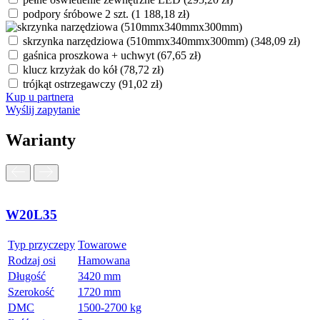
podpory śróbowe 2 szt.
(
1 188,18
zł
)
skrzynka narzędziowa (510mmx340mmx300mm)
(
348,09
zł
)
gaśnica proszkowa + uchwyt
(
67,65
zł
)
klucz krzyżak do kół
(
78,72
zł
)
trójkąt ostrzegawczy
(
91,02
zł
)
Kup u partnera
Wyślij zapytanie
Warianty
W20L35
Typ przyczepy
Towarowe
Rodzaj osi
Hamowana
Długość
3420 mm
Szerokość
1720 mm
DMC
1500-2700 kg