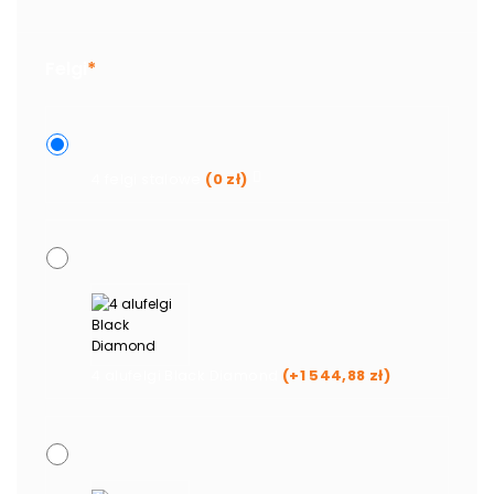
Felgi
*
4 felgi stalowe
(
0
zł
)
4 alufelgi Black Diamond
(+
1 544,88
zł
)