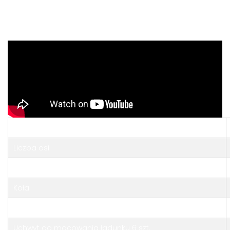
Opis
Wymiary przestrzeni ładunkowej
Liczba osi
Sprzęg
Koła
Koło podporowe
Uchwyt do mocowania ładunku 6 szt.