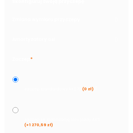
Skonfiguruj swoją przyczepę
Zmiana wymiaru przyczepy
Amortyzatory osi
Zaczep
*
zaczep standardowy AK270
(
0
zł
)
zaczep ze stabilizacją toru jazdy AKS
(+
1 270,59
zł
)