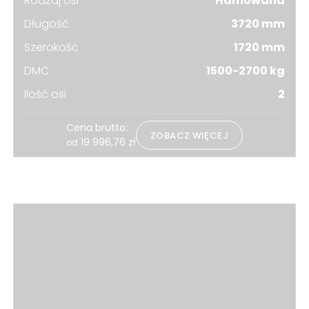
Rodzaj osi
Hamowana
Długość
3720 mm
Szerokość
1720 mm
DMC
1500-2700 kg
Ilość osi
2
Cena brutto:
ZOBACZ WIĘCEJ
19 996,76
zł
od
Zobacz również