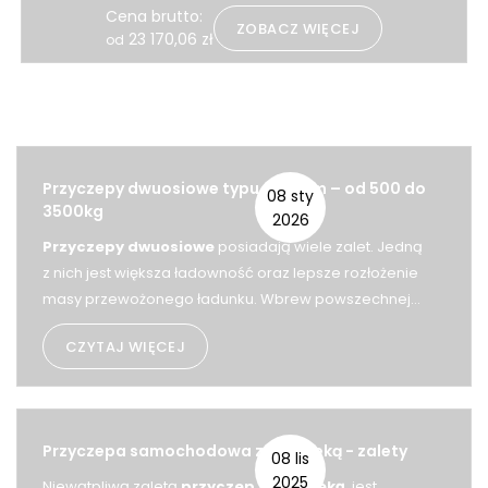
Cena brutto:
ZOBACZ WIĘCEJ
23 170,06
zł
od
Powiązane strony
Przyczepy dwuosiowe typu tandem – od 500 do
08 sty
3500kg
2026
Przyczepy dwuosiowe
posiadają wiele zalet. Jedną
z nich jest większa ładowność oraz lepsze rozłożenie
masy przewożonego ładunku. Wbrew powszechnej
opinii, jazda z przyczepą dwuosiową nie zawsze wiąże
CZYTAJ WIĘCEJ
się z konieczności posiadania prawo jazdy B+E.
Przyczepa samochodowa z plandeką - zalety
08 lis
2025
Niewątpliwą zaletą
przyczep z plandeką
, jest