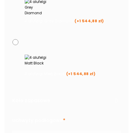
4 alufelgi Grey Diamond
(+
1 544,88
zł
)
4 alufelgi Matt Black
(+
1 544,88
zł
)
Koło zapasowe
Uchwyty podłogowe
*