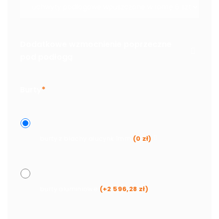
Dodatkowe wzmocnienie poprzeczne
pod podłogą
Burty
*
burty z blachy alucynk 1mm
(
0
zł
)
burty aluminiowe
(+
2 596,28
zł
)