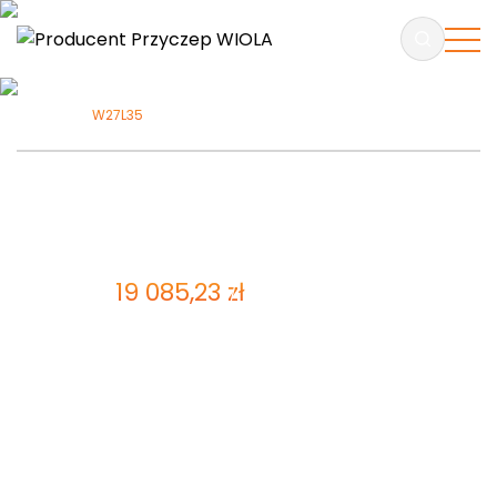
W27L35
W27L35
ZAPYTAJ O PRODUKT
19 085,23
zł
Cena brutto:
15 516,45
zł
Cena netto
Przyczepa ciężarowa – dwuosiowa z hamulcem
najazdowym, o dopuszczalnej masie całkowitej od
1500 do 2700kg.
Rama wykonana ze stali
konstrukcyjnej o zwiększonej
wytrzymałości. Otworowana i przetłaczana