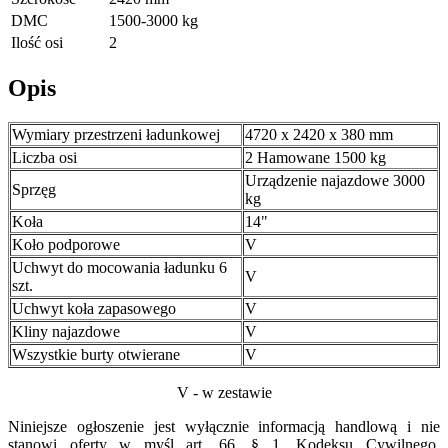
DMC
1500-3000 kg
Ilość osi
2
Opis
Wymiary przestrzeni ładunkowej
4720 x 2420 x 380 mm
Liczba osi
2 Hamowane 1500 kg
Urządzenie najazdowe 3000
Sprzęg
kg
Koła
14"
Koło podporowe
V
Uchwyt do mocowania ładunku 6
V
szt.
Uchwyt koła zapasowego
V
Kliny najazdowe
V
Wszystkie burty otwierane
V
V - w zestawie
Niniejsze ogłoszenie jest wyłącznie informacją handlową i nie
stanowi oferty w myśl art. 66, § 1. Kodeksu Cywilnego.