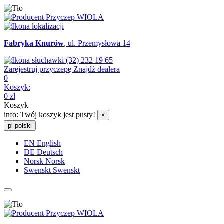
Fabryka Knurów
, ul. Przemysłowa 14
(32) 232 19 65
Zarejestruj przyczepę
Znajdź dealera
0
Koszyk:
0
zł
Koszyk
info:
Twój koszyk jest pusty!
×
pl
polski
EN
English
DE
Deutsch
Norsk
Norsk
Swenskt
Swenskt