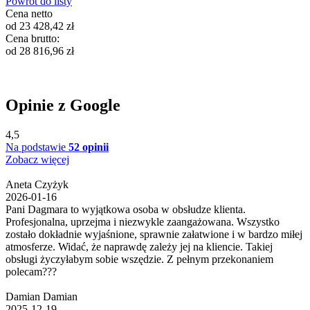
Powrót do listy
Cena netto
od
23 428,42
zł
Cena brutto:
od
28 816,96
zł
Opinie z Google
4,5
Na podstawie
52 opinii
Zobacz więcej
Aneta Czyżyk
2026-01-16
Pani Dagmara to wyjątkowa osoba w obsłudze klienta.
Profesjonalna, uprzejma i niezwykle zaangażowana. Wszystko
zostało dokładnie wyjaśnione, sprawnie załatwione i w bardzo miłej
atmosferze. Widać, że naprawdę zależy jej na kliencie. Takiej
obsługi życzyłabym sobie wszędzie. Z pełnym przekonaniem
polecam???
Damian Damian
2025-12-19