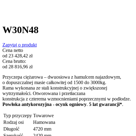
W30N48
Zapytaj o produkt
Cena netto
od
23 428,42
zł
Cena brutto:
od
28 816,96
zł
Przyczepa ciężarowa – dwuosiowa z hamulcem najazdowym,
o dopuszczalnej masie całkowitej od 1500 do 3000kg.
Rama wykonana ze stali
konstrukcyjnej o zwiększonej
wytrzymałości. Otworowana i przetłaczana
konstrukcja z czterema wzmocnieniami poprzecznymi w podłodze.
Powłoka antykorozyjna - ocynk ogniowy
.
5 lat gwarancji*
.
Typ przyczepy
Towarowe
Rodzaj osi
Hamowana
Długość
4720 mm
Szerokość
2420 mm