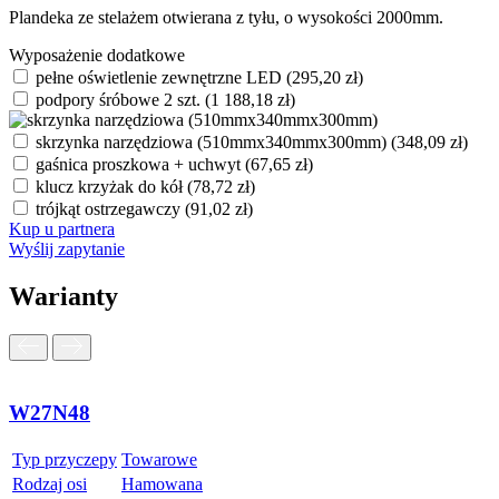
Plandeka ze stelażem otwierana z tyłu, o wysokości 2000mm.
Wyposażenie dodatkowe
pełne oświetlenie zewnętrzne LED
(
295,20
zł
)
podpory śróbowe 2 szt.
(
1 188,18
zł
)
skrzynka narzędziowa (510mmx340mmx300mm)
(
348,09
zł
)
gaśnica proszkowa + uchwyt
(
67,65
zł
)
klucz krzyżak do kół
(
78,72
zł
)
trójkąt ostrzegawczy
(
91,02
zł
)
Kup u partnera
Wyślij zapytanie
Warianty
W27N48
Typ przyczepy
Towarowe
Rodzaj osi
Hamowana