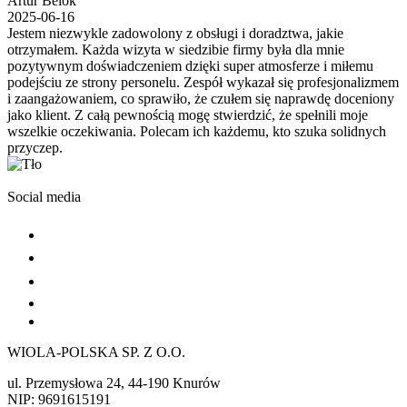
Artur Belok
2025-06-16
Jestem niezwykle zadowolony z obsługi i doradztwa, jakie
otrzymałem. Każda wizyta w siedzibie firmy była dla mnie
pozytywnym doświadczeniem dzięki super atmosferze i miłemu
podejściu ze strony personelu. Zespół wykazał się profesjonalizmem
i zaangażowaniem, co sprawiło, że czułem się naprawdę doceniony
jako klient. Z całą pewnością mogę stwierdzić, że spełnili moje
wszelkie oczekiwania. Polecam ich każdemu, kto szuka solidnych
przyczep.
Social media
WIOLA-POLSKA SP. Z O.O.
ul. Przemysłowa 24, 44-190 Knurów
NIP: 9691615191