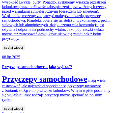
wysokość zwykłej burty. Ponadto, zyskujemy większa przestrzeń
ładunkową oraz możliwość zabezpieczenia przewożonych rzeczy
przed warunkami atmosferycznymi (deszczem lub śniegiem).
W plandekę możemy zaopatrzyć praktycznie każdą przyczepę
samochodową. Plandeka opiera się na stelażu, wykonanego z profili
stalowych lub aluminiowych, dzięki czemu cała konstrukcja jest
sztywna i odporna na podmuchy wiatru. Jako poprzeczki stelaża,
można też zastosować deski, które ułatwiają załadunek z boku
przyczepy.
czytaj więcej
08 lip 2025
Przyczepy samochodowe – jaką wybrać?
Przyczepy samochodowe
mają wiele
zastosowań, ale najczęściej spotykane są przyczepy towarowe
z burtami, służące do przewozu ładunków. W tym wpisie postaramy
się wyjaśnić, jakie rodzaje przyczep można spotkać na polskim
rynku.
czytaj więcej