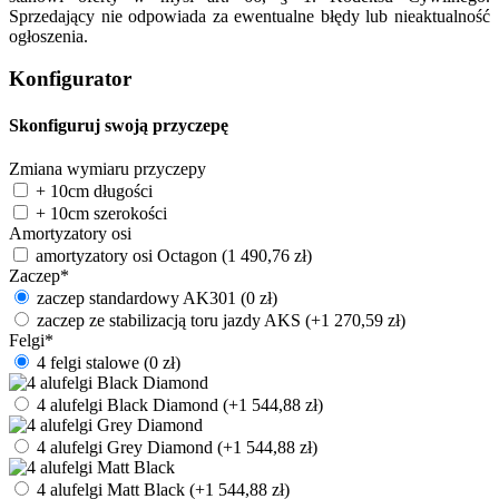
Sprzedający nie odpowiada za ewentualne błędy lub nieaktualność
ogłoszenia.
Konfigurator
Skonfiguruj swoją przyczepę
Zmiana wymiaru przyczepy
+ 10cm długości
+ 10cm szerokości
Amortyzatory osi
amortyzatory osi Octagon
(
1 490,76
zł
)
Zaczep
*
zaczep standardowy AK301
(
0
zł
)
zaczep ze stabilizacją toru jazdy AKS
(+
1 270,59
zł
)
Felgi
*
4 felgi stalowe
(
0
zł
)
4 alufelgi Black Diamond
(+
1 544,88
zł
)
4 alufelgi Grey Diamond
(+
1 544,88
zł
)
4 alufelgi Matt Black
(+
1 544,88
zł
)