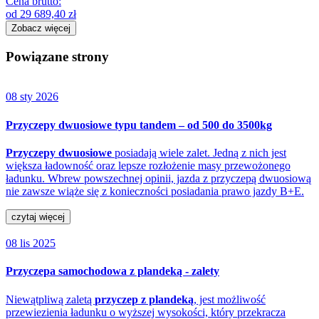
Cena brutto:
od
29 689,40
zł
Zobacz więcej
Powiązane strony
08 sty 2026
Przyczepy dwuosiowe typu tandem – od 500 do 3500kg
Przyczepy dwuosiowe
posiadają wiele zalet. Jedną z nich jest
większa ładowność oraz lepsze rozłożenie masy przewożonego
ładunku. Wbrew powszechnej opinii, jazda z przyczepą dwuosiową
nie zawsze wiąże się z konieczności posiadania prawo jazdy B+E.
czytaj więcej
08 lis 2025
Przyczepa samochodowa z plandeką - zalety
Niewątpliwą zaletą
przyczep z plandeką
, jest możliwość
przewiezienia ładunku o wyższej wysokości, który przekracza