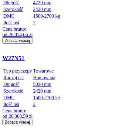
Długość
4720 mm
Szerokość
2420 mm
DMC
1500-2700 kg
Ilość osi
2
Cena brutto:
od
26 054,66
zł
Zobacz więcej
W27N51
Typ przyczepy
Towarowe
Rodzaj osi
Hamowana
Długość
5020 mm
Szerokość
2420 mm
DMC
1500-2700 kg
Ilość osi
2
Cena brutto:
od
26 368,59
zł
Zobacz więcej