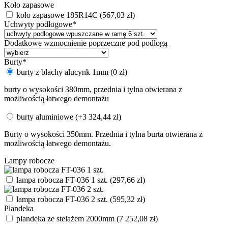
Koło zapasowe
koło zapasowe 185R14C
(
567,03
zł
)
Uchwyty podłogowe
*
Dodatkowe wzmocnienie poprzeczne pod podłogą
Burty
*
burty z blachy alucynk 1mm
(
0
zł
)
burty o wysokości 380mm, przednia i tylna otwierana z
możliwością łatwego demontażu
burty aluminiowe
(+
3 324,44
zł
)
Burty o wysokości 350mm. Przednia i tylna burta otwierana z
możliwością łatwego demontażu.
Lampy robocze
lampa robocza FT-036 1 szt.
(
297,66
zł
)
lampa robocza FT-036 2 szt.
(
595,32
zł
)
Plandeka
plandeka ze stelażem 2000mm
(
7 252,08
zł
)