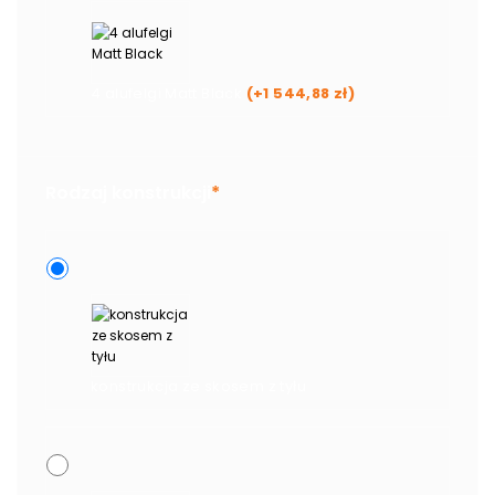
4 alufelgi Matt Black
(+
1 544,88
zł
)
Rodzaj konstrukcji
*
konstrukcja ze skosem z tyłu