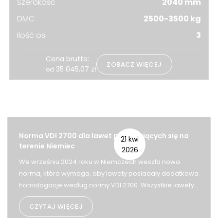
Szerokość
2040 mm
DMC
2500-3500 kg
Ilość osi
3
Cena brutto:
ZOBACZ WIĘCEJ
35 045,07
zł
od
Powiązane strony
Norma VDI 2700 dla lawet poruszających się na
21 kwi
terenie Niemiec
2026
We wrześniu 2024 roku w Niemczech weszła nowa
norma, która wymaga, aby lawety posiadały dodatkowa
homologacje według normy VDI 2700. Wszystkie lawety
marki Wiola są zgodne z nowymi wymaganiami, na
CZYTAJ WIĘCEJ
podstawie badań przeprowadzonych przez Instytut