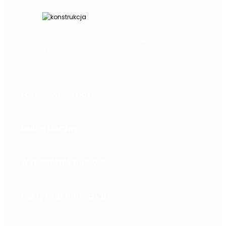
konstrukcja "garbus" ze skosem z przodu i z
tyłu
Lakierowane boki
Reling boczny
Wypełnienie podłogi
Certyfikat norma VDI