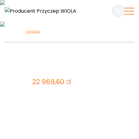
L30G40
L30G40
ZAPYTAJ O PRODUKT
22 969,60
zł
Cena brutto:
18 674,48
zł
Cena netto
Laweta dwuosiowa - koła pod podłogą przyczepy.
Wyposażona jest w 2 osie po 1500 kg każda,
przyciągarkę AL-KO oraz podjazdy. Dzięki
zastosowaniu stabilizatora jazdy AKS 3004 jazda
z naszą lawetą dwuosiową jest bardziej komfortowa