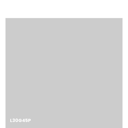
Warianty
L30G45P