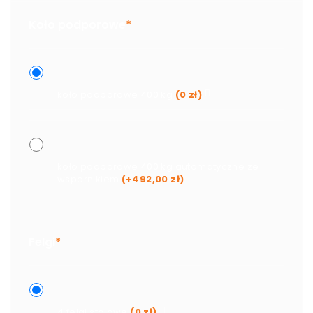
Koło podporowe
*
koło podporowe 400 kg
(
0
zł
)
koło podporowe 400 kg automatyczne ze
wspornikiem
(+
492,00
zł
)
Felgi
*
4 felgi stalowe
(
0
zł
)