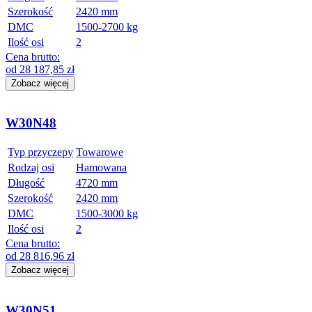
Szerokość
2420 mm
DMC
1500-2700 kg
Ilość osi
2
Cena brutto:
od
28 187,85
zł
Zobacz więcej
W30N48
Typ przyczepy
Towarowe
Rodzaj osi
Hamowana
Długość
4720 mm
Szerokość
2420 mm
DMC
1500-3000 kg
Ilość osi
2
Cena brutto:
od
28 816,96
zł
Zobacz więcej
W30N51