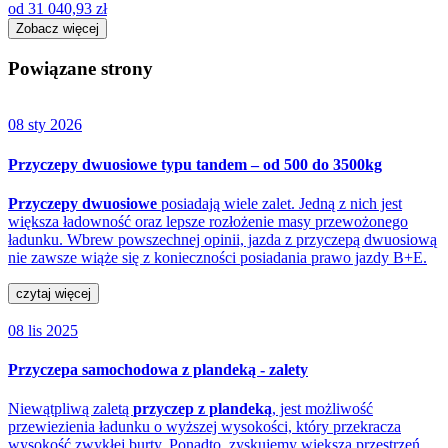
od
31 040,93
zł
Zobacz więcej
Powiązane strony
08 sty 2026
Przyczepy dwuosiowe typu tandem – od 500 do 3500kg
Przyczepy dwuosiowe
posiadają wiele zalet. Jedną z nich jest
większa ładowność oraz lepsze rozłożenie masy przewożonego
ładunku. Wbrew powszechnej opinii, jazda z przyczepą dwuosiową
nie zawsze wiąże się z konieczności posiadania prawo jazdy B+E.
czytaj więcej
08 lis 2025
Przyczepa samochodowa z plandeką - zalety
Niewątpliwą zaletą
przyczep z plandeką
, jest możliwość
przewiezienia ładunku o wyższej wysokości, który przekracza
wysokość zwykłej burty. Ponadto, zyskujemy większa przestrzeń