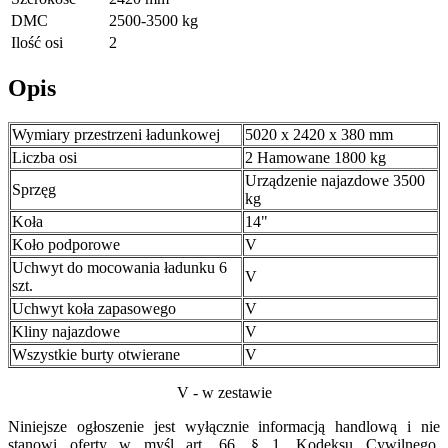
DMC
2500-3500 kg
Ilość osi
2
Opis
Wymiary przestrzeni ładunkowej
5020 x 2420 x 380 mm
Liczba osi
2 Hamowane 1800 kg
Urządzenie najazdowe 3500
Sprzęg
kg
Koła
14"
Koło podporowe
V
Uchwyt do mocowania ładunku 6
V
szt.
Uchwyt koła zapasowego
V
Kliny najazdowe
V
Wszystkie burty otwierane
V
V - w zestawie
Niniejsze ogłoszenie jest wyłącznie informacją handlową i nie
stanowi oferty w myśl art. 66, § 1. Kodeksu Cywilnego.