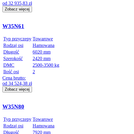
od
32 935,83
zł
Zobacz więcej
W35N61
Typ przyczepy
Towarowe
Rodzaj osi
Hamowana
Długość
6020 mm
Szerokość
2420 mm
DMC
2500-3500 kg
Ilość osi
2
Cena brutto:
od
34 524,38
zł
Zobacz więcej
W35N80
Typ przyczepy
Towarowe
Rodzaj osi
Hamowana
Długość
7920 mm