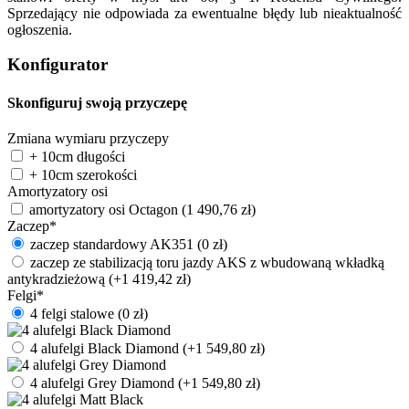
Sprzedający nie odpowiada za ewentualne błędy lub nieaktualność
ogłoszenia.
Konfigurator
Skonfiguruj swoją przyczepę
Zmiana wymiaru przyczepy
+ 10cm długości
+ 10cm szerokości
Amortyzatory osi
amortyzatory osi Octagon
(
1 490,76
zł
)
Zaczep
*
zaczep standardowy AK351
(
0
zł
)
zaczep ze stabilizacją toru jazdy AKS z wbudowaną wkładką
antykradzieżową
(+
1 419,42
zł
)
Felgi
*
4 felgi stalowe
(
0
zł
)
4 alufelgi Black Diamond
(+
1 549,80
zł
)
4 alufelgi Grey Diamond
(+
1 549,80
zł
)