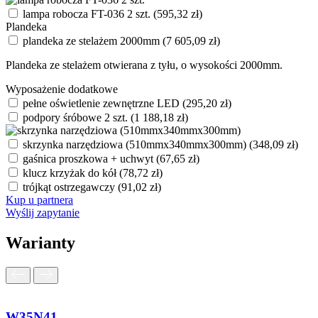
lampa robocza FT-036 2 szt.
(
595,32
zł
)
Plandeka
plandeka ze stelażem 2000mm
(
7 605,09
zł
)
Plandeka ze stelażem otwierana z tyłu, o wysokości 2000mm.
Wyposażenie dodatkowe
pełne oświetlenie zewnętrzne LED
(
295,20
zł
)
podpory śróbowe 2 szt.
(
1 188,18
zł
)
skrzynka narzędziowa (510mmx340mmx300mm)
(
348,09
zł
)
gaśnica proszkowa + uchwyt
(
67,65
zł
)
klucz krzyżak do kół
(
78,72
zł
)
trójkąt ostrzegawczy
(
91,02
zł
)
Kup u partnera
Wyślij zapytanie
Warianty
W35N41