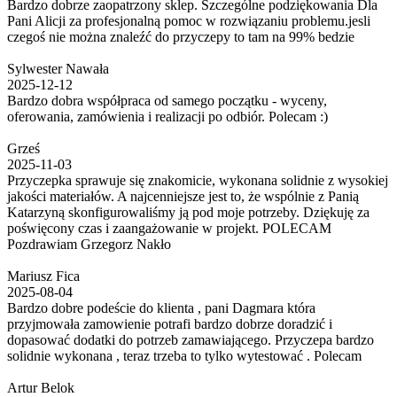
Bardzo dobrze zaopatrzony sklep. Szczególne podziękowania Dla
Pani Alicji za profesjonalną pomoc w rozwiązaniu problemu.jesli
czegoś nie można znaleźć do przyczepy to tam na 99% bedzie
Sylwester Nawała
2025-12-12
Bardzo dobra współpraca od samego początku - wyceny,
oferowania, zamówienia i realizacji po odbiór. Polecam :)
Grześ
2025-11-03
Przyczepka sprawuje się znakomicie, wykonana solidnie z wysokiej
jakości materiałów. A najcenniejsze jest to, że wspólnie z Panią
Katarzyną skonfigurowaliśmy ją pod moje potrzeby. Dziękuję za
poświęcony czas i zaangażowanie w projekt. POLECAM
Pozdrawiam Grzegorz Nakło
Mariusz Fica
2025-08-04
Bardzo dobre podeście do klienta , pani Dagmara która
przyjmowała zamowienie potrafi bardzo dobrze doradzić i
dopasować dodatki do potrzeb zamawiającego. Przyczepa bardzo
solidnie wykonana , teraz trzeba to tylko wytestować . Polecam
Artur Belok