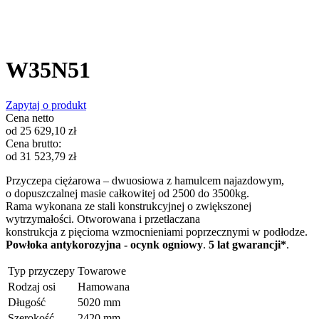
W35N51
Zapytaj o produkt
Cena netto
od
25 629,10
zł
Cena brutto:
od
31 523,79
zł
Przyczepa ciężarowa – dwuosiowa z hamulcem najazdowym,
o dopuszczalnej masie całkowitej od 2500 do 3500kg.
Rama wykonana ze stali
konstrukcyjnej o zwiększonej
wytrzymałości. Otworowana i przetłaczana
konstrukcja z pięcioma wzmocnieniami poprzecznymi w podłodze.
Powłoka antykorozyjna - ocynk ogniowy
.
5 lat gwarancji*
.
Typ przyczepy
Towarowe
Rodzaj osi
Hamowana
Długość
5020 mm
Szerokość
2420 mm