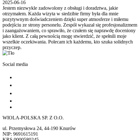
2025-06-16
Jestem niezwykle zadowolony z obsługi i doradztwa, jakie
otrzymałem. Każda wizyta w siedzibie firmy była dla mnie
pozytywnym doświadczeniem dzięki super atmosferze i miłemu
podejściu ze strony personelu. Zespół wykazał się profesjonalizmem
i zaangażowaniem, co sprawiło, że czułem się naprawdę doceniony
jako klient. Z całą pewnością mogę stwierdzić, że spełnili moje
wszelkie oczekiwania. Polecam ich każdemu, kto szuka solidnych
przyczep.
Social media
WIOLA-POLSKA SP. Z O.O.
ul. Przemysłowa 24, 44-190 Knurów
NIP: 9691615191
KRS 0000580245