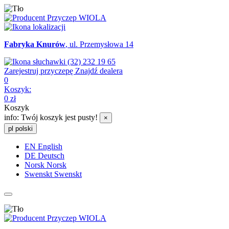
Fabryka Knurów
, ul. Przemysłowa 14
(32) 232 19 65
Zarejestruj przyczepę
Znajdź dealera
0
Koszyk:
0
zł
Koszyk
info:
Twój koszyk jest pusty!
×
pl
polski
EN
English
DE
Deutsch
Norsk
Norsk
Swenskt
Swenskt