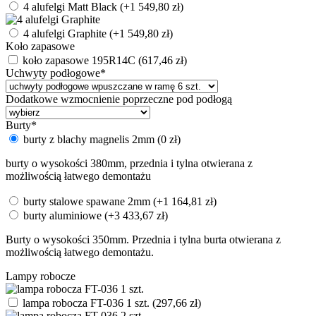
4 alufelgi Matt Black
(+
1 549,80
zł
)
4 alufelgi Graphite
(+
1 549,80
zł
)
Koło zapasowe
koło zapasowe 195R14C
(
617,46
zł
)
Uchwyty podłogowe
*
Dodatkowe wzmocnienie poprzeczne pod podłogą
Burty
*
burty z blachy magnelis 2mm
(
0
zł
)
burty o wysokości 380mm, przednia i tylna otwierana z
możliwością łatwego demontażu
burty stalowe spawane 2mm
(+
1 164,81
zł
)
burty aluminiowe
(+
3 433,67
zł
)
Burty o wysokości 350mm. Przednia i tylna burta otwierana z
możliwością łatwego demontażu.
Lampy robocze
lampa robocza FT-036 1 szt.
(
297,66
zł
)