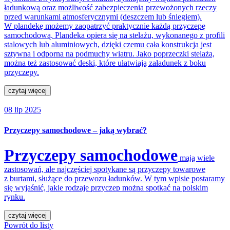
ładunkową oraz możliwość zabezpieczenia przewożonych rzeczy
przed warunkami atmosferycznymi (deszczem lub śniegiem).
W plandekę możemy zaopatrzyć praktycznie każdą przyczepę
samochodową. Plandeka opiera się na stelażu, wykonanego z profili
stalowych lub aluminiowych, dzięki czemu cała konstrukcja jest
sztywna i odporna na podmuchy wiatru. Jako poprzeczki stelaża,
można też zastosować deski, które ułatwiają załadunek z boku
przyczepy.
czytaj więcej
08 lip 2025
Przyczepy samochodowe – jaką wybrać?
Przyczepy samochodowe
mają wiele
zastosowań, ale najczęściej spotykane są przyczepy towarowe
z burtami, służące do przewozu ładunków. W tym wpisie postaramy
się wyjaśnić, jakie rodzaje przyczep można spotkać na polskim
rynku.
czytaj więcej
Powrót do listy